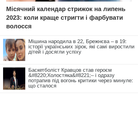
Місячний календар стрижок на липень
2023: коли краще стригти і фарбувати
волосся
Мішина народила в 22, Брежнєва – в 19:
історії українських зірок, які самі виростили
дітей і досягли успіху
Баскетболіст Кравцов став героєм
&#8220;Холостяка&#8221;– і одразу
потрапив під вогонь критики через минуле:
що сталося