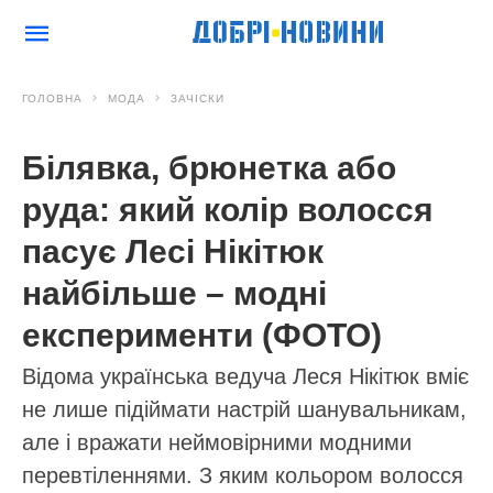
ГОЛОВНА
МОДА
ЗАЧІСКИ
Білявка, брюнетка або
руда: який колір волосся
пасує Лесі Нікітюк
найбільше – модні
експерименти (ФОТО)
Відома українська ведуча Леся Нікітюк вміє
не лише підіймати настрій шанувальникам,
але і вражати неймовірними модними
перевтіленнями. З яким кольором волосся