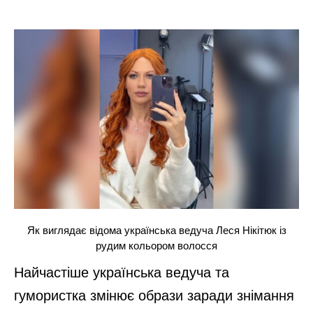
Як виглядає відома українська ведуча Леся Нікітюк із
рудим кольором волосся
Найчастіше українська ведуча та
гумористка змінює образи заради знімання