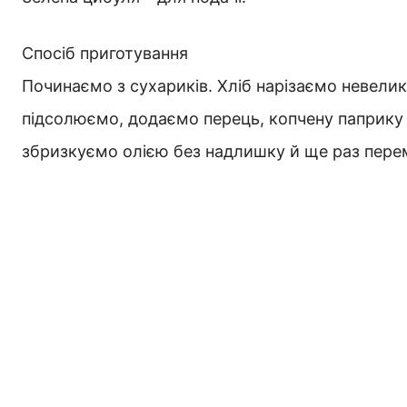
Спосіб приготування
Починаємо з сухариків. Хліб нарізаємо невели
підсолюємо, додаємо перець, копчену паприку 
збризкуємо олією без надлишку й ще раз перем