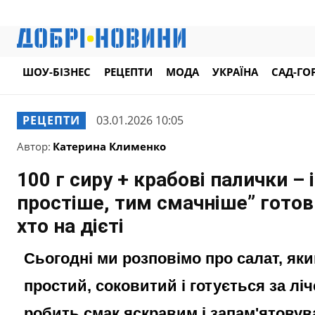
ШОУ-БІЗНЕС
РЕЦЕПТИ
МОДА
УКРАЇНА
САД-ГО
РЕЦЕПТИ
03.01.2026 10:05
Автор:
Катерина Клименко
100 г сиру + крабові палички – 
простіше, тим смачніше” готови
хто на дієті
Сьогодні ми розповімо про салат, яки
простий, соковитий і готується за ліч
робить смак яскравим і запам'ятовув