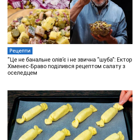
Рецепти
“Це не банальне олів’є і не звична “шуба”: Ектор
Хіменес-Браво поділився рецептом салату з
оселедцем