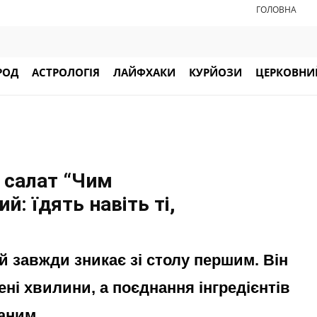
ГОЛОВНА
РОД
АСТРОЛОГІЯ
ЛАЙФХАКИ
КУРЙОЗИ
ЦЕРКОВНИЙ
і салат “Чим
й: їдять навіть ті,
й завжди зникає зі столу першим. Він
ені хвилини, а поєднання інгредієнтів
аним.