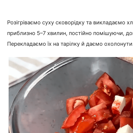
Розігріваємо суху сковорідку та викладаємо х
приблизно 5–7 хвилин, постійно помішуючи, до
Перекладаємо їх на тарілку й даємо охолонути