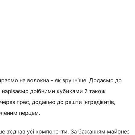
раємо на волокна – як зручніше. Додаємо до
бо нарізаємо дрібними кубиками й також
ерез прес, додаємо до решти інгредієнтів,
еленим перцем.
е з’єднав усі компоненти. За бажанням майонез