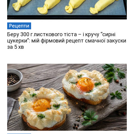
Рецепти
Беру 300 г листкового тіста – і кручу “сирні
цукерки”: мій фірмовий рецепт смачної закуски
за 5 хв