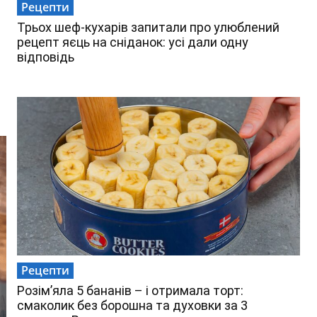
Рецепти
Трьох шеф-кухарів запитали про улюблений
рецепт яєць на сніданок: усі дали одну
відповідь
Рецепти
Розім’яла 5 бананів – і отримала торт:
смаколик без борошна та духовки за 3