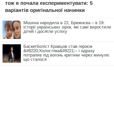
тож я почала експериментувати: 5
варіантів оригінальної начинки
Мішина народила в 22, Брежнєва – в 19:
історії українських зірок, які самі виростили
дітей і досягли успіху
Баскетболіст Кравцов став героєм
&#8220;Холостяка&#8221;– і одразу
потрапив під вогонь критики через минуле:
що сталося