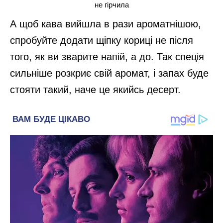
не гірчила
А щоб кава вийшла в рази ароматнішою,
спробуйте додати щіпку кориці не після
того, як ви зварите напій, а до. Так спеція
сильніше розкриє свій аромат, і запах буде
стояти такий, наче це якийсь десерт.