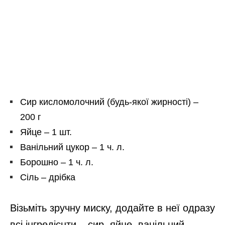
Сир кисломолочний (будь-якої жирності) –
200 г
Яйце – 1 шт.
Ванільний цукор – 1 ч. л.
Борошно – 1 ч. л.
Сіль – дрібка
Візьміть зручну миску, додайте в неї одразу
всі інгредієнти – сир, яйце, ванільний