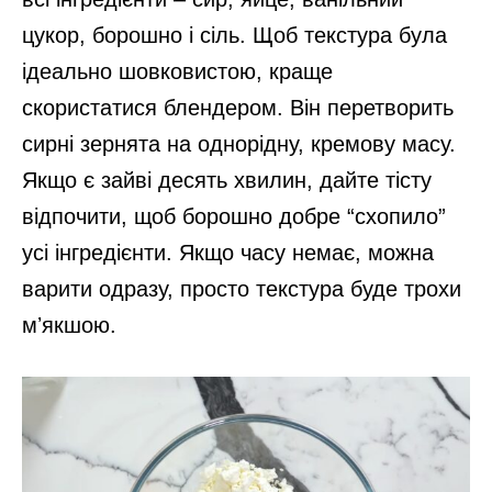
цукор, борошно і сіль. Щоб текстура була
ідеально шовковистою, краще
скористатися блендером. Він перетворить
сирні зернята на однорідну, кремову масу.
Якщо є зайві десять хвилин, дайте тісту
відпочити, щоб борошно добре “схопило”
усі інгредієнти. Якщо часу немає, можна
варити одразу, просто текстура буде трохи
мʼякшою.