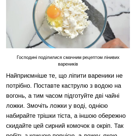
Господині поділилися смачним рецептом лінивих
вареників
Найприємніше те, що ліпити вареники не
потрібно. Поставте каструлю з водою на
вогонь, а тим часом підготуйте дві чайні
ложки. Змочіть ложки у воді, однією
набирайте трішки тіста, а іншою обережно
скидайте цей сирний комочок в окріп. Так
робіть з кожною порцією, а ложку, якою