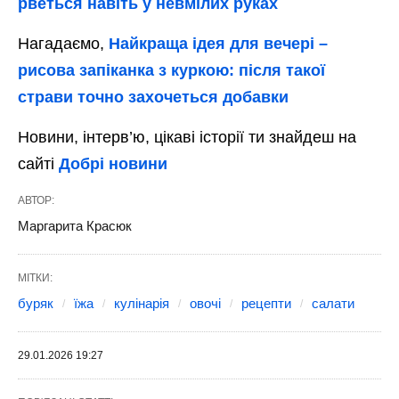
рветься навіть у невмілих руках
Нагадаємо,
Найкраща ідея для вечері –
рисова запіканка з куркою: після такої
страви точно захочеться добавки
Новини, інтерв’ю, цікаві історії ти знайдеш на
сайті
Добрі новини
АВТОР:
Маргарита Красюк
МІТКИ:
буряк
їжа
кулінарія
овочі
рецепти
салати
29.01.2026 19:27