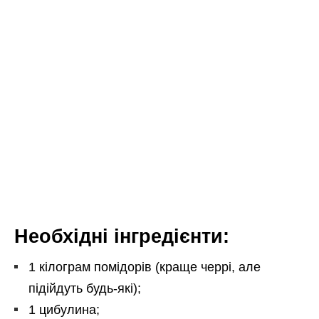
Необхідні інгредієнти:
1 кілограм помідорів (краще черрі, але
підійдуть будь-які);
1 цибулина;