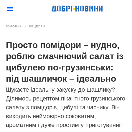
ГОЛОВНА
РЕЦЕПТИ
Просто помідори – нудно,
роблю смачнючий салат із
цибулею по-грузинськи:
під шашличок – ідеально
Шукаєте ідеальну закуску до шашлику?
Ділимось рецептом пікантного грузинського
салату з помідорів, цибулі та часнику. Він
виходить неймовірно соковитим,
ароматним і дуже простим у приготуванні!