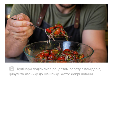
Кулінари поділилися рецептом салату з помідорів,
цибулі та часнику до шашлику. Фото: Добрі новини