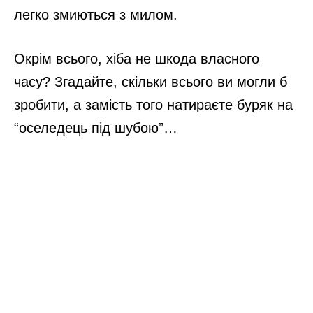
легко змиються з милом.
Окрім всього, хіба не шкода власного
часу? Згадайте, скільки всього ви могли б
зробити, а замість того натираєте буряк на
“оселедець під шубою”…