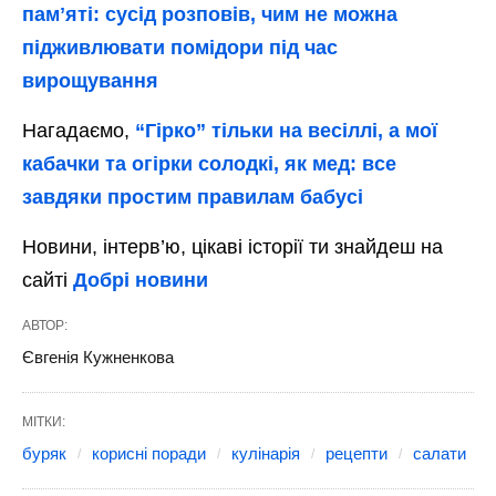
памʼяті: сусід розповів, чим не можна
підживлювати помідори під час
вирощування
Нагадаємо,
“Гірко” тільки на весіллі, а мої
кабачки та огірки солодкі, як мед: все
завдяки простим правилам бабусі
Новини, інтерв’ю, цікаві історії ти знайдеш на
сайті
Добрі новини
АВТОР:
Євгенія Кужненкова
МІТКИ:
буряк
корисні поради
кулінарія
рецепти
салати