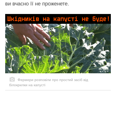
ви вчасно її не проженете.
Фермери розповіли про простий засіб від
білокрилки на капусті