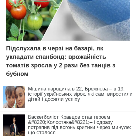
Підслухала в черзі на базарі, як
укладати спанбонд: врожайність
томатів зросла у 2 рази без танців з
бубном
Мішина народила в 22, Брежнєва – в 19:
історії українських зірок, які самі виростили
дітей і досягли успіху
Баскетболіст Кравцов став героєм
&#8220;Холостяка&#8221;– і одразу
потрапив під вогонь критики через минуле:
що сталося