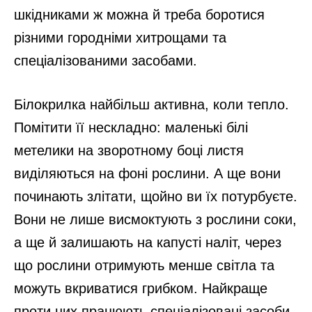
шкідниками ж можна й треба боротися
різними городніми хитрощами та
спеціалізованими засобами.
Білокрилка найбільш активна, коли тепло.
Помітити її нескладно: маленькі білі
метелики на зворотному боці листя
виділяються на фоні рослини. А ще вони
починають злітати, щойно ви їх потурбуєте.
Вони не лише висмоктують з рослини соки,
а ще й залишають на капусті наліт, через
що рослини отримують менше світла та
можуть вкриватися грибком. Найкраще
проти них працюють спеціалізовані засоби.