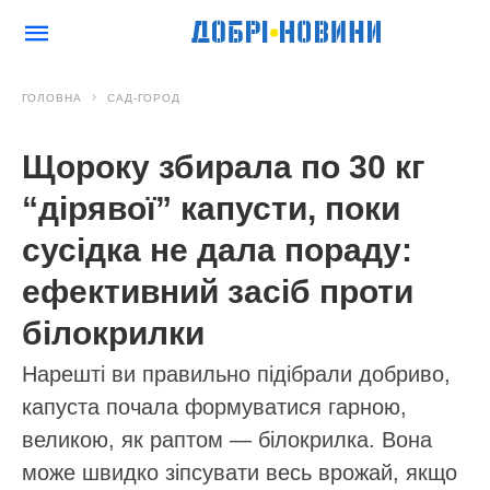
ГОЛОВНА
САД-ГОРОД
Щороку збирала по 30 кг
“дірявої” капусти, поки
сусідка не дала пораду:
ефективний засіб проти
білокрилки
Нарешті ви правильно підібрали добриво,
капуста почала формуватися гарною,
великою, як раптом — білокрилка. Вона
може швидко зіпсувати весь врожай, якщо