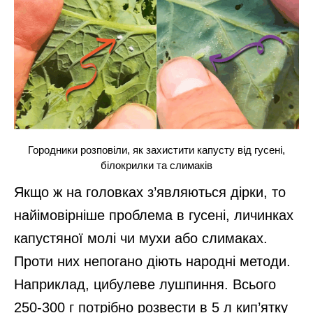
Городники розповіли, як захистити капусту від гусені,
білокрилки та слимаків
Якщо ж на головках з’являються дірки, то
найімовірніше проблема в гусені, личинках
капустяної молі чи мухи або слимаках.
Проти них непогано діють народні методи.
Наприклад, цибулеве лушпиння. Всього
250-300 г потрібно розвести в 5 л кип’ятку