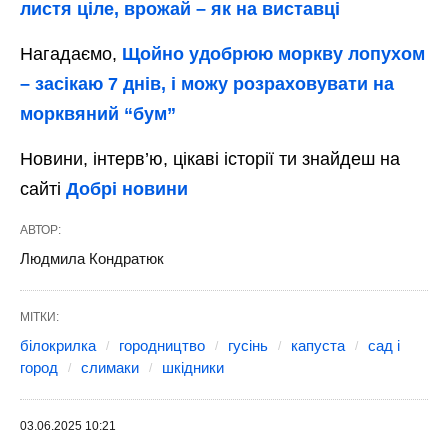
листя ціле, врожай – як на виставці
Нагадаємо,
Щойно удобрюю моркву лопухом
– засікаю 7 днів, і можу розраховувати на
морквяний “бум”
Новини, інтерв’ю, цікаві історії ти знайдеш на
сайті
Добрі новини
АВТОР:
Людмила Кондратюк
МІТКИ:
білокрилка
городництво
гусінь
капуста
сад і
город
слимаки
шкідники
03.06.2025 10:21