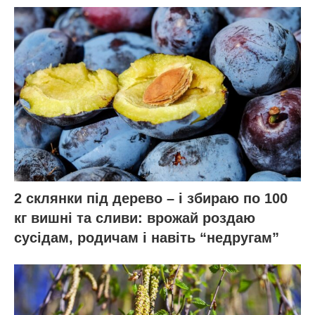
2 склянки під дерево – і збираю по 100
кг вишні та сливи: врожай роздаю
сусідам, родичам і навіть “недругам”