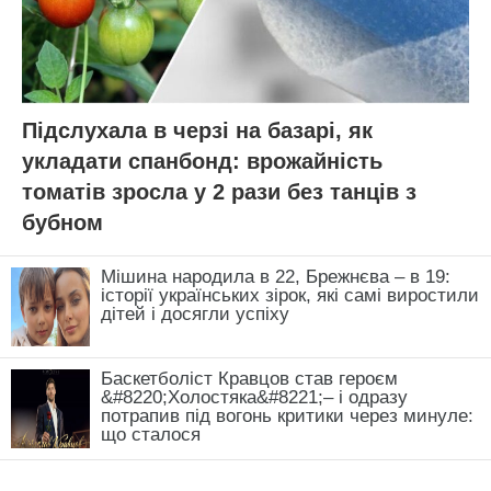
Підслухала в черзі на базарі, як
укладати спанбонд: врожайність
томатів зросла у 2 рази без танців з
бубном
Мішина народила в 22, Брежнєва – в 19:
історії українських зірок, які самі виростили
дітей і досягли успіху
Баскетболіст Кравцов став героєм
&#8220;Холостяка&#8221;– і одразу
потрапив під вогонь критики через минуле:
що сталося