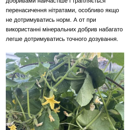
добривами найчастіше і трапляється
перенасичення нітратами, особливо якщо
не дотримуватись норм. А от при
використанні мінеральних добрив набагато
легше дотримуватись точного дозування.