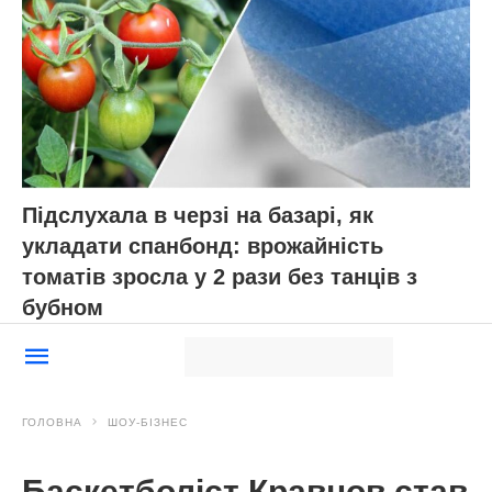
Підслухала в черзі на базарі, як
укладати спанбонд: врожайність
томатів зросла у 2 рази без танців з
бубном