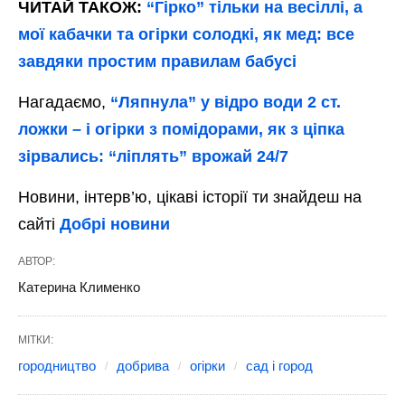
ЧИТАЙ ТАКОЖ:
“Гірко” тільки на весіллі, а
мої кабачки та огірки солодкі, як мед: все
завдяки простим правилам бабусі
Нагадаємо,
“Ляпнула” у відро води 2 ст.
ложки – і огірки з помідорами, як з ціпка
зірвались: “ліплять” врожай 24/7
Новини, інтерв’ю, цікаві історії ти знайдеш на
сайті
Добрі новини
АВТОР:
Катерина Клименко
МІТКИ:
городництво
добрива
огірки
сад і город