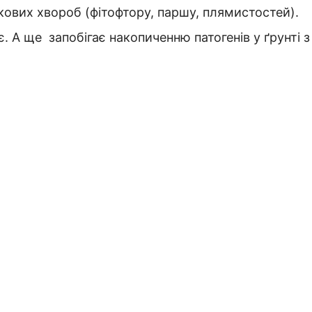
кових хвороб (фітофтору, паршу, плямистостей).
. А ще запобігає накопиченню патогенів у ґрунті з