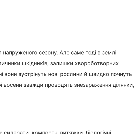
я напруженого сезону. Але саме тоді в землі
, личинки шкідників, залишки хвороботворних
ні вони зустрінуть нові рослини й швидко почнуть
і восени завжди проводять знезараження ділянки
 сидерати, компостні витяжки, біологічні