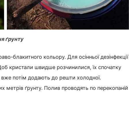
ня ґрунту
во-блакитного кольору. Для осінньої дезінфекції
 Щоб кристали швидше розчинилися, їх спочатку
а вже потім додають до решти холодної.
их метрів ґрунту. Полив проводять по перекопаній