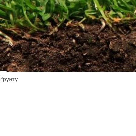
ґрунту