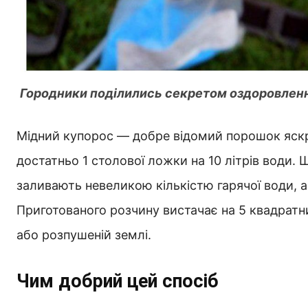
Городники поділились секретом оздоровлен
Мідний купорос — добре відомий порошок яскра
достатньо 1 столової ложки на 10 літрів води.
заливають невеликою кількістю гарячої води, 
Приготованого розчину вистачає на 5 квадратн
або розпушеній землі.
Чим добрий цей спосіб