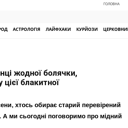
ГОЛОВНА
РОД
АСТРОЛОГІЯ
ЛАЙФХАКИ
КУРЙОЗИ
ЦЕРКОВНИЙ
янці жодної болячки,
 цієї блакитної
ени, хтось обирає старий перевірений
. А ми сьогодні поговоримо про мідний