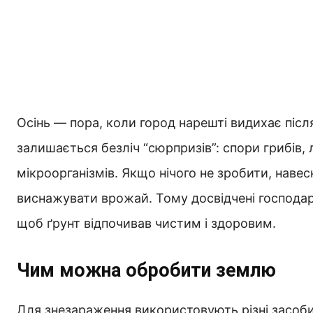
Осінь — пора, коли город нарешті видихає післ
залишається безліч “сюрпризів”: спори грибів
мікроорганізмів. Якщо нічого не зробити, навес
виснажувати врожай. Тому досвідчені господар
щоб ґрунт відпочивав чистим і здоровим.
Чим можна обробити землю
Для знезараження використовують різні засоби: