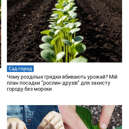
Сад-город
Чому роздільні грядки вбивають урожай? Мій
план посадки “рослин-друзів” для захисту
городу без мороки