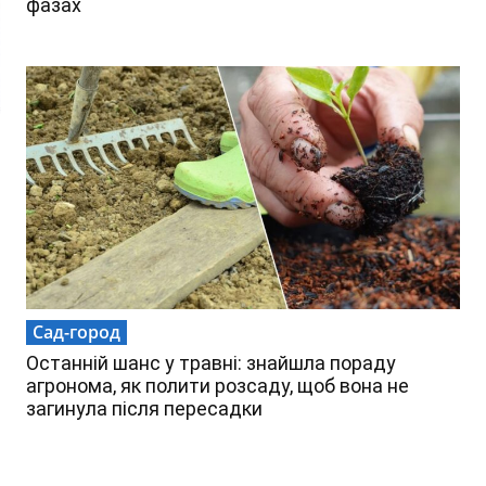
фазах
Сад-город
Останній шанс у травні: знайшла пораду
агронома, як полити розсаду, щоб вона не
загинула після пересадки