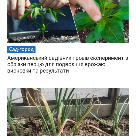
Сад-город
Американський садівник провів експеримент з
обрізки перцю для подвоєння врожаю:
висновки та результати
,