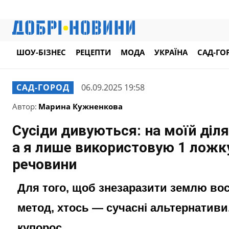
ШОУ-БІЗНЕС
РЕЦЕПТИ
МОДА
УКРАЇНА
САД-ГО
САД-ГОРОД
06.09.2025 19:58
Автор:
Марина Кужненкова
Сусіди дивуються: на моїй діл
а я лише використовую 1 ложку
речовини
Для того, щоб знезаразити землю вос
метод, хтось — сучасні альтернативи
купорос.