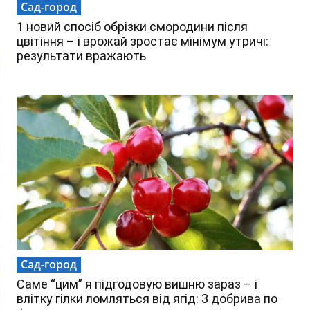
Сад-город
1 новий спосіб обрізки смородини після
цвітіння – і врожай зростає мінімум утричі:
результати вражають
Сад-город
Саме “цим” я підгодовую вишню зараз – і
влітку гілки ломляться від ягід: 3 добрива по