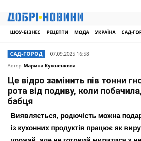
ШОУ-БІЗНЕС
РЕЦЕПТИ
МОДА
УКРАЇНА
САД-ГО
САД-ГОРОД
07.09.2025 16:58
Автор:
Марина Кужненкова
Це відро замінить пів тонни гн
рота від подиву, коли побачила
бабця
Виявляється, родючість можна подар
із кухонних продуктів працює як вир
урожай, але не готовий миритися з н