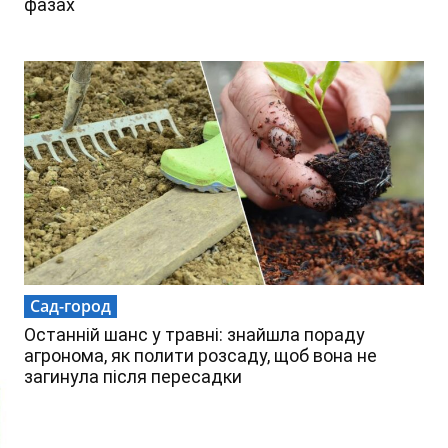
фазах
Сад-город
Останній шанс у травні: знайшла пораду
агронома, як полити розсаду, щоб вона не
загинула після пересадки