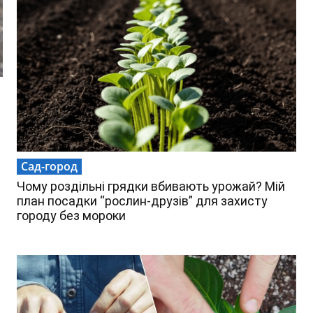
Сад-город
Чому роздільні грядки вбивають урожай? Мій
план посадки “рослин-друзів” для захисту
городу без мороки