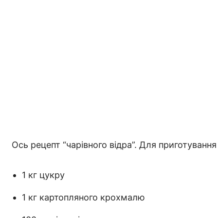
Ось рецепт “чарівного відра”. Для приготуванн
1 кг цукру
1 кг картопляного крохмалю