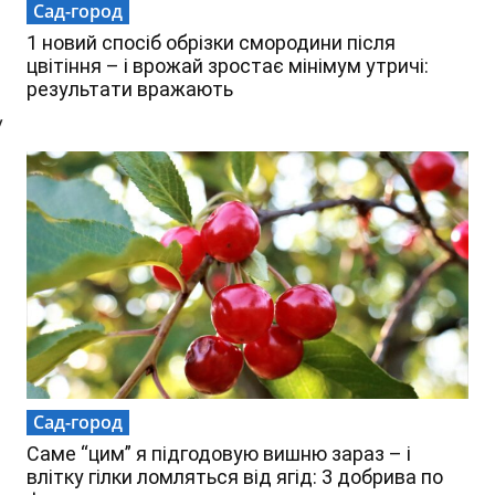
Сад-город
1 новий спосіб обрізки смородини після
цвітіння – і врожай зростає мінімум утричі:
результати вражають
у
Сад-город
Саме “цим” я підгодовую вишню зараз – і
влітку гілки ломляться від ягід: 3 добрива по