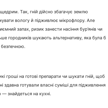
 щедрим. Так, гній дійсно збагачує землю
имувати вологу й підживлює мікрофлору. Але
риємний запах, ризик занести насіння бур’янів чи
ьше городників шукають альтернативу, яка була б
 безпечною.
кі гроші на готові препарати чи шукати гній, щоб
і здавна готували власні суміші для підживлення
о — знайдеться на кухні.