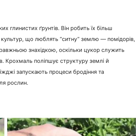
х глинистих ґрунтів. Він робить їх більш
культур, що люблять “ситну” землю — помідорів,
правжньою знахідкою, оскільки цукор служить
ів. Крохмаль поліпшує структуру землі й
ріжджі запускають процеси бродіння та
ля рослин.