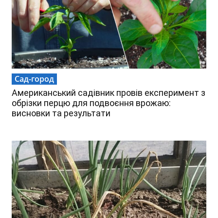
Сад-город
Американський садівник провів експеримент з
обрізки перцю для подвоєння врожаю:
висновки та результати