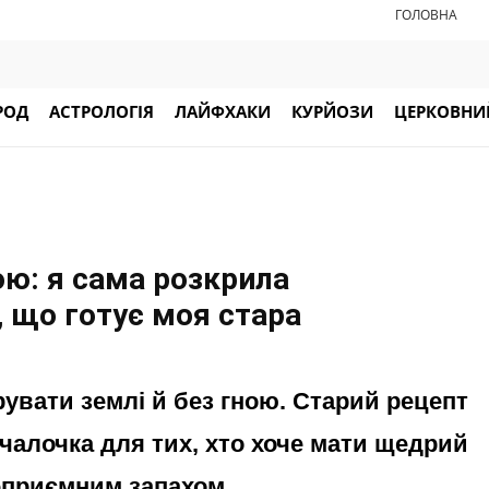
ГОЛОВНА
РОД
АСТРОЛОГІЯ
ЛАЙФХАКИ
КУРЙОЗИ
ЦЕРКОВНИЙ
ою: я сама розкрила
, що готує моя стара
увати землі й без гною. Старий рецепт
учалочка для тих, хто хоче мати щедрий
еприємним запахом.