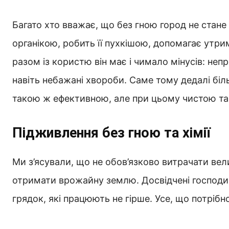
Багато хто вважає, що без гною город не стане
органікою, робить її пухкішою, допомагає утр
разом із користю він має і чимало мінусів: неп
навіть небажані хвороби. Саме тому дедалі біл
такою ж ефективною, але при цьому чистою та
Підживлення без гною та хімії
Ми з’ясували, що не обов’язково витрачати вели
отримати врожайну землю. Досвідчені господин
грядок, які працюють не гірше. Усе, що потрібн