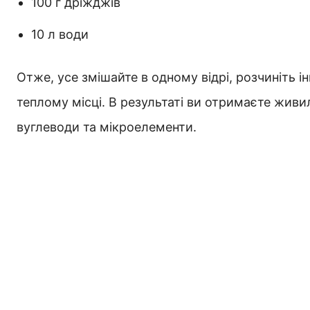
100 г дріжджів
10 л води
Отже, усе змішайте в одному відрі, розчиніть ін
теплому місці. В результаті ви отримаєте живи
вуглеводи та мікроелементи.