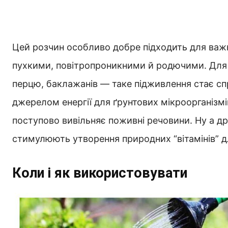
Цей розчин особливо добре підходить для важки
пухкими, повітропроникними й родючими. Для 
перцю, баклажанів — таке підживлення стає с
джерелом енергії для ґрунтових мікроорганізм
поступово вивільняє поживні речовини. Ну а д
стимулюють утворення природних “вітамінів” д
Коли і як використовувати