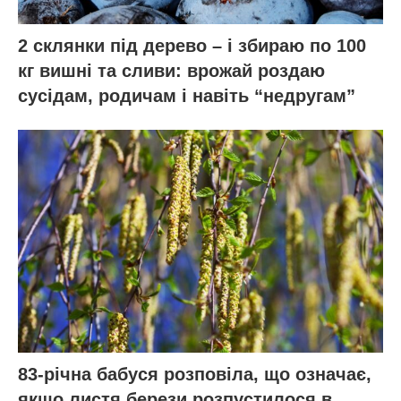
2 склянки під дерево – і збираю по 100
кг вишні та сливи: врожай роздаю
сусідам, родичам і навіть “недругам”
83-річна бабуся розповіла, що означає,
якщо листя берези розпустилося в