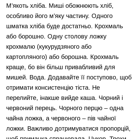
М’якоть хліба. Миші обожнюють хліб,
особливо його м’яку частину. Одного
шматка хліба буде достатньо. Крохмаль
або борошно. Одну столову ложку
крохмалю (кукурудзяного або
картопляного) або борошна. Крохмаль
краще, бо він більш привабливий для
мишей. Вода. Додавайте її поступово, щоб
отримати консистенцію тіста. Не
перелийте, інакше вийде каша. Чорний і
червоний перець. Чорного перцю – одна
чайна ложка, а червоного – пів чайної
ложки. Важливо дотримуватися пропорцій,
щоб приманка спрацювала. Цукор. Трохи