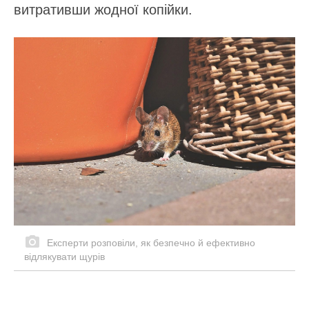
витративши жодної копійки.
Експерти розповіли, як безпечно й ефективно
відлякувати щурів