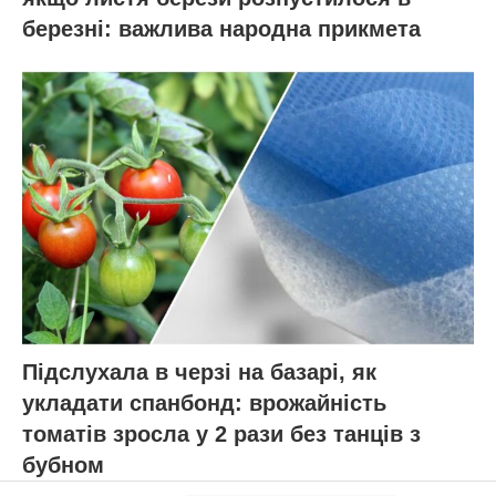
березні: важлива народна прикмета
Підслухала в черзі на базарі, як
укладати спанбонд: врожайність
томатів зросла у 2 рази без танців з
бубном