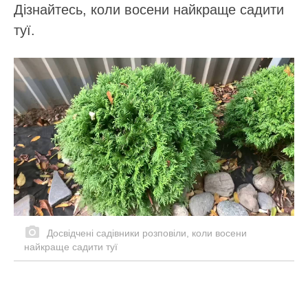
Дізнайтесь, коли восени найкраще садити
туї.
Досвідчені садівники розповіли, коли восени
найкраще садити туї