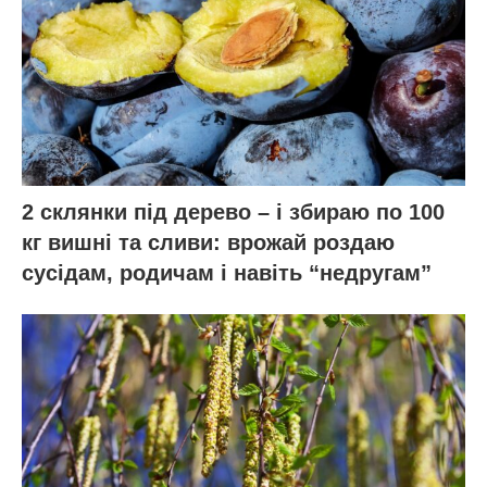
2 склянки під дерево – і збираю по 100
кг вишні та сливи: врожай роздаю
сусідам, родичам і навіть “недругам”