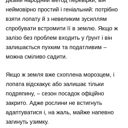
дієвий народний метод перевірки, він
неймовірно простий і геніальний: потрібно
взяти лопату й з невеликим зусиллям
спробувати встромити її в землю. Якщо ж
залізо без проблем входить у ґрунт і він
залишається пухким та податливим –
можна сміливо садити.
Якщо ж земля вже схоплена морозцем, і
лопата відскакує або залишає тільки
подряпину, – сезон посадок офіційно
закрито. Адже рослини не встигнуть
адаптуватися і, на жаль, майже напевно
загинуть узимку.