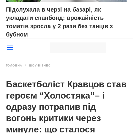
Підслухала в черзі на базарі, як
укладати спанбонд: врожайність
томатів зросла у 2 рази без танців з
бубном