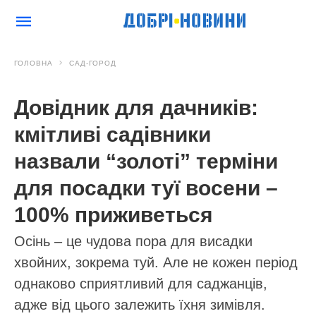
ГОЛОВНА
САД-ГОРОД
Довідник для дачників:
кмітливі садівники
назвали “золоті” терміни
для посадки туї восени –
100% приживеться
Осінь – це чудова пора для висадки
хвойних, зокрема туй. Але не кожен період
однаково сприятливий для саджанців,
адже від цього залежить їхня зимівля.