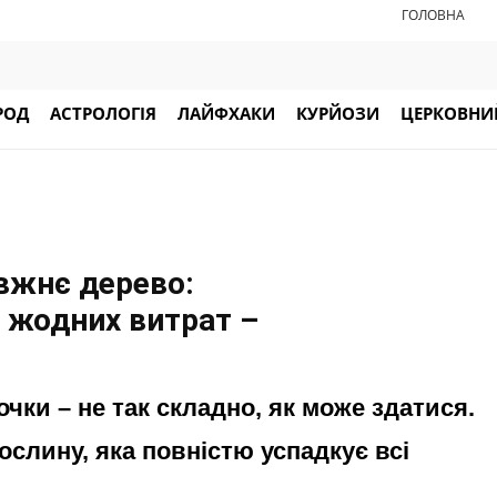
ГОЛОВНА
РОД
АСТРОЛОГІЯ
ЛАЙФХАКИ
КУРЙОЗИ
ЦЕРКОВНИЙ
авжнє дерево:
з жодних витрат –
чки – не так складно, як може здатися.
ослину, яка повністю успадкує всі