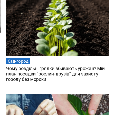
Сад-город
Чому роздільні грядки вбивають урожай? Мій
план посадки “рослин-друзів” для захисту
городу без мороки