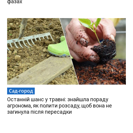
фазах
Сад-город
Останній шанс у травні: знайшла пораду
агронома, як полити розсаду, щоб вона не
загинула після пересадки