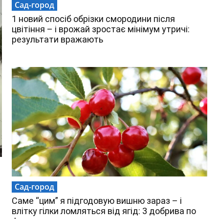
Сад-город
1 новий спосіб обрізки смородини після
цвітіння – і врожай зростає мінімум утричі:
результати вражають
Сад-город
Саме “цим” я підгодовую вишню зараз – і
влітку гілки ломляться від ягід: 3 добрива по