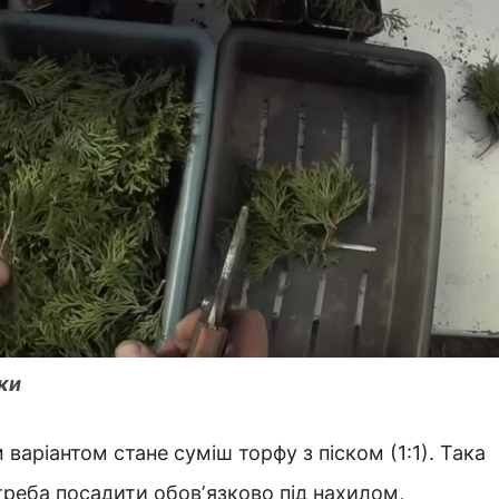
чки
 варіантом стане суміш торфу з піском (1:1). Така
 треба посадити обовʼязково під нахилом,