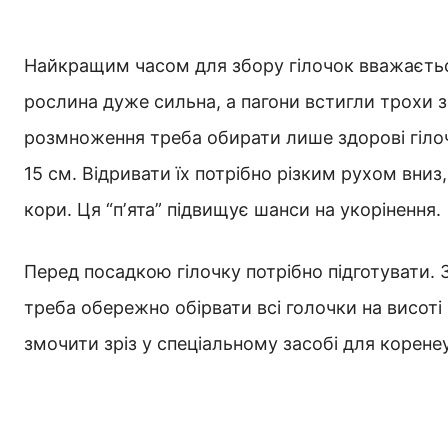
Найкращим часом для збору гілочок вважається
рослина дуже сильна, а пагони встигли трохи 
розмноження треба обирати лише здорові гілоч
15 см. Відривати їх потрібно різким рухом вни
кори. Ця “пʼята” підвищує шанси на укорінення.
Перед посадкою гілочку потрібно підготувати. З
треба обережно обірвати всі голочки на висоті
змочити зріз у спеціальному засобі для корен