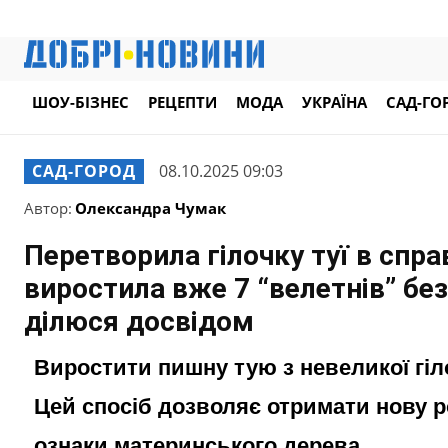
ШОУ-БІЗНЕС
РЕЦЕПТИ
МОДА
УКРАЇНА
САД-ГО
САД-ГОРОД
08.10.2025 09:03
Автор:
Олександра Чумак
Перетворила гілочку туї в спр
виростила вже 7 “велетнів” бе
ділюся досвідом
Виростити пишну тую з невеликої гіло
Цей спосіб дозволяє отримати нову р
ознаки материнського дерева.