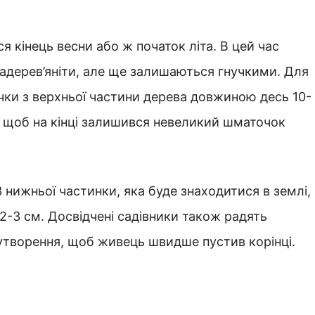
 кінець весни або ж початок літа. В цей час
задерев’яніти, але ще залишаються гнучкими. Для
ки з верхньої частини дерева довжиною десь 10-
з, щоб на кінці залишився невеликий шматочок
 нижньої частинки, яка буде знаходитися в землі,
 2-3 см. Досвідчені садівники також радять
еутворення, щоб живець швидше пустив корінці.