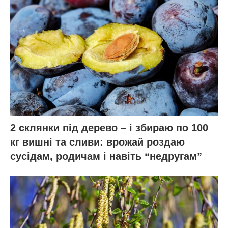
2 склянки під дерево – і збираю по 100
кг вишні та сливи: врожай роздаю
сусідам, родичам і навіть “недругам”