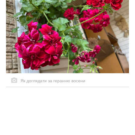
Як доглядати за геранню восени