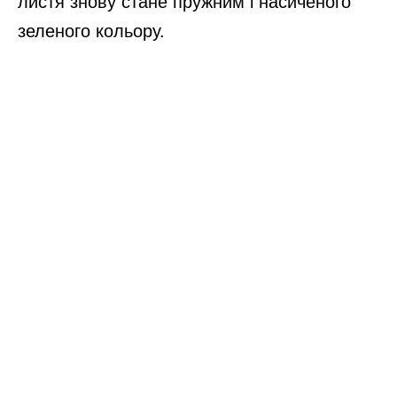
листя знову стане пружним і насиченого
зеленого кольору.