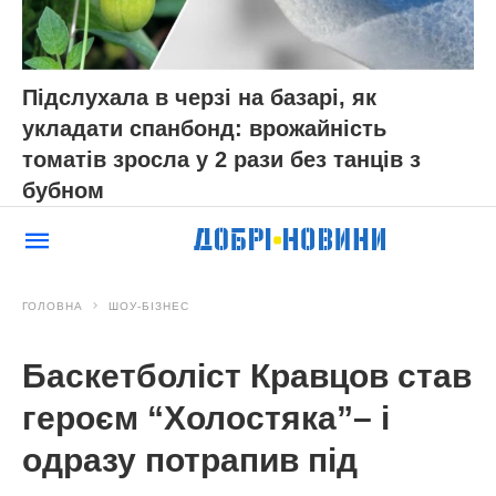
Підслухала в черзі на базарі, як
укладати спанбонд: врожайність
томатів зросла у 2 рази без танців з
бубном