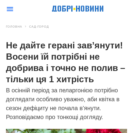
ГОЛОВНА
САД-ГОРОД
Не дайте герані зав’янути!
Восени їй потрібні не
добрива і точно не полив –
тільки ця 1 хитрість
В осінній період за пеларгонією потрібно
доглядати особливо уважно, аби квітка в
сезон дефіциту не почала в'янути.
Розповідаємо про тонкощі догляду.