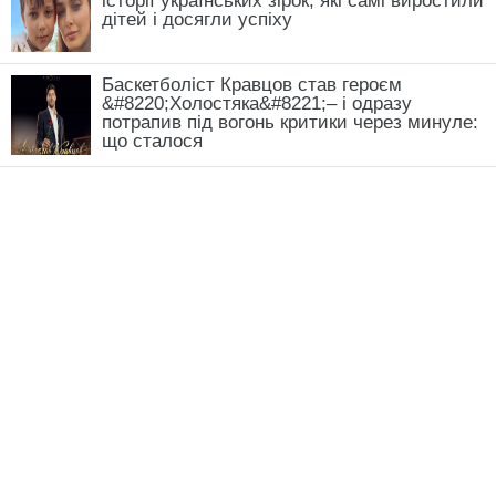
історії українських зірок, які самі виростили
дітей і досягли успіху
Баскетболіст Кравцов став героєм
&#8220;Холостяка&#8221;– і одразу
потрапив під вогонь критики через минуле:
що сталося