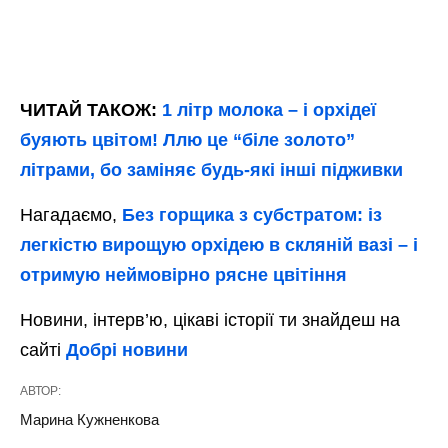
ЧИТАЙ ТАКОЖ:
1 літр молока – і орхідеї
буяють цвітом! Ллю це “біле золото”
літрами, бо заміняє будь-які інші підживки
Нагадаємо,
Без горщика з субстратом: із
легкістю вирощую орхідею в скляній вазі – і
отримую неймовірно рясне цвітіння
Новини, інтерв’ю, цікаві історії ти знайдеш на
сайті
Добрі новини
АВТОР:
Марина Кужненкова