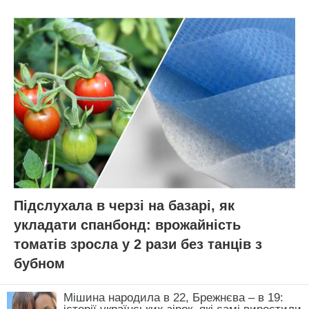
Підслухала в черзі на базарі, як
укладати спанбонд: врожайність
томатів зросла у 2 рази без танців з
бубном
Мішина народила в 22, Брежнєва – в 19: