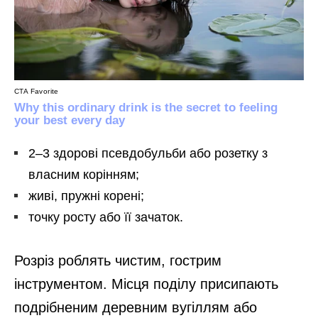
2–3 здорові псевдобульби або розетку з
власним корінням;
живі, пружні корені;
точку росту або її зачаток.
Розріз роблять чистим, гострим
інструментом. Місця поділу присипають
подрібненим деревним вугіллям або