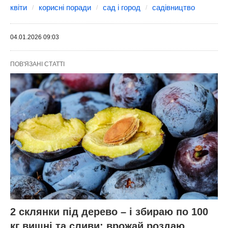
квіти
корисні поради
сад і город
садівництво
04.01.2026 09:03
ПОВ'ЯЗАНІ СТАТТІ
2 склянки під дерево – і збираю по 100
кг вишні та сливи: врожай роздаю