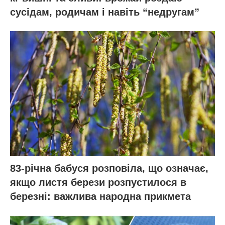
сусідам, родичам і навіть “недругам”
83-річна бабуся розповіла, що означає,
якщо листя берези розпустилося в
березні: важлива народна прикмета