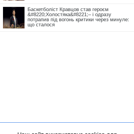
Баскетболіст Кравцов став героєм
&#8220;Холостяка&#8221;– і одразу
потрапив під вогонь критики через минуле:
що сталося