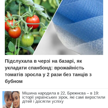
Підслухала в черзі на базарі, як
укладати спанбонд: врожайність
томатів зросла у 2 рази без танців з
бубном
Мішина народила в 22, Брежнєва – в 19:
історії українських зірок, які самі виростили
дітей і досягли успіху