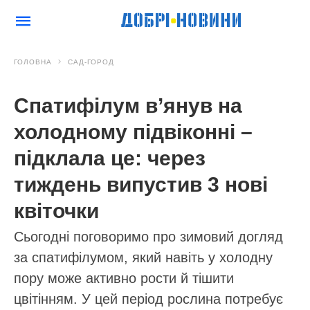
ГОЛОВНА
САД-ГОРОД
Спатифілум в’янув на
холодному підвіконні –
підклала це: через
тиждень випустив 3 нові
квіточки
Сьогодні поговоримо про зимовий догляд
за спатифілумом, який навіть у холодну
пору може активно рости й тішити
цвітінням. У цей період рослина потребує