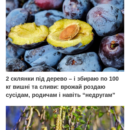
2 склянки під дерево – і збираю по 100
кг вишні та сливи: врожай роздаю
сусідам, родичам і навіть “недругам”