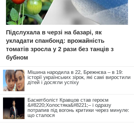
Підслухала в черзі на базарі, як
укладати спанбонд: врожайність
томатів зросла у 2 рази без танців з
бубном
Мішина народила в 22, Брежнєва – в 19:
історії українських зірок, які самі виростили
дітей і досягли успіху
Баскетболіст Кравцов став героєм
&#8220;Холостяка&#8221;– і одразу
потрапив під вогонь критики через минуле:
що сталося