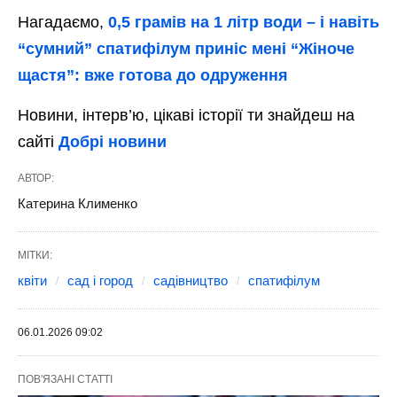
Нагадаємо,
0,5 грамів на 1 літр води – і навіть
“сумний” спатифілум приніс мені “Жіноче
щастя”: вже готова до одруження
Новини, інтерв’ю, цікаві історії ти знайдеш на
сайті
Добрі новини
АВТОР:
Катерина Клименко
МІТКИ:
квіти
сад і город
садівництво
спатифілум
06.01.2026 09:02
ПОВ'ЯЗАНІ СТАТТІ