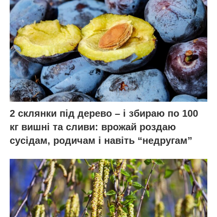
2 склянки під дерево – і збираю по 100
кг вишні та сливи: врожай роздаю
сусідам, родичам і навіть “недругам”