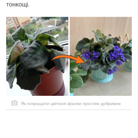
тонкощі.
Як покращити цвітіння фіалки простим добривом