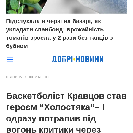
Підслухала в черзі на базарі, як
укладати спанбонд: врожайність
томатів зросла у 2 рази без танців з
бубном