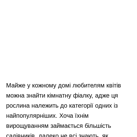
Майже у кожному домі любителям квітів
можна знайти кімнатну фіалку, адже ця
рослина належить до категорії одних із
найпопулярніших. Хоча їхнім
вирощуванням займається більшість
садівників, далеко не всі знають, як