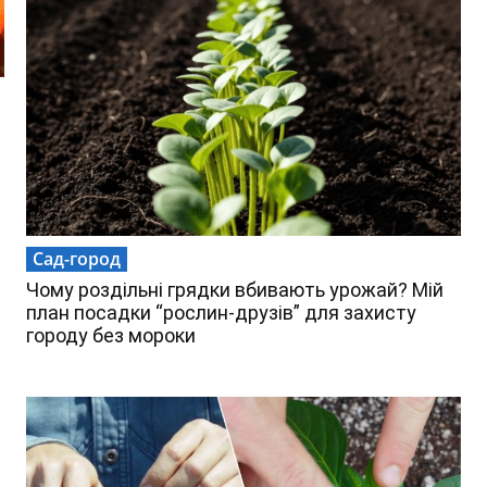
Сад-город
Чому роздільні грядки вбивають урожай? Мій
план посадки “рослин-друзів” для захисту
городу без мороки