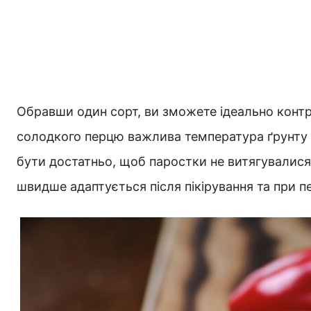
Обравши один сорт, ви зможете ідеально конт
солодкого перцю важлива температура ґрунту 
бути достатньо, щоб паростки не витягувалися, 
швидше адаптується після пікірування та при п