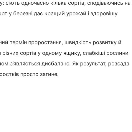
: сіють одночасно кілька сортів, сподіваючись на
орт у березні дає кращий урожай і здоровішу
ний термін проростання, швидкість розвитку й
ня різних сортів у одному ящику, слабкіші рослини
алом з’являється дисбаланс. Як результат, розсада
ростків просто загине.