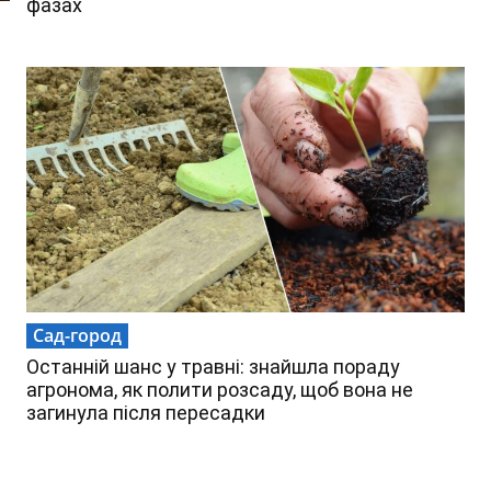
фазах
Сад-город
Останній шанс у травні: знайшла пораду
агронома, як полити розсаду, щоб вона не
загинула після пересадки