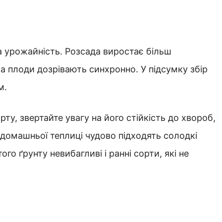
а урожайність. Розсада виростає більш
а плоди дозрівають синхронно. У підсумку збір
м.
у, звертайте увагу на його стійкість до хвороб,
 домашньої теплиці чудово підходять солодкі
го ґрунту невибагливі і ранні сорти, які не