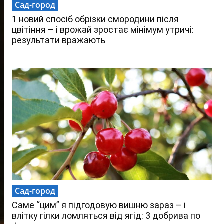
Сад-город
1 новий спосіб обрізки смородини після
цвітіння – і врожай зростає мінімум утричі:
результати вражають
Сад-город
Саме “цим” я підгодовую вишню зараз – і
влітку гілки ломляться від ягід: 3 добрива по