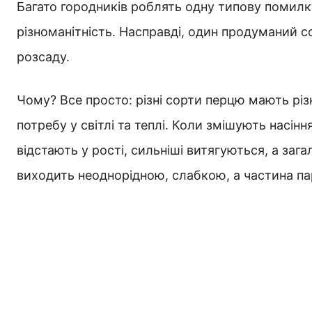
Багато городників роблять одну типову помилку
різноманітність. Насправді, один продуманий с
розсаду.
Чому? Все просто: різні сорти перцю мають різ
потребу у світлі та теплі. Коли змішують насін
відстають у рості, сильніші витягуються, а заг
виходить неоднорідною, слабкою, а частина па