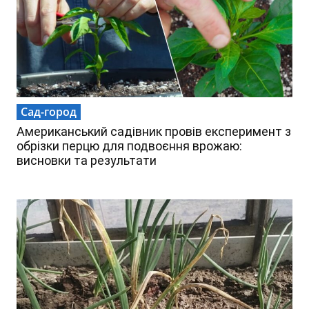
Сад-город
Американський садівник провів експеримент з
обрізки перцю для подвоєння врожаю:
висновки та результати