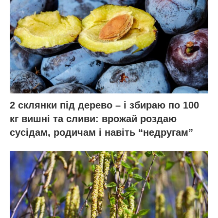
2 склянки під дерево – і збираю по 100
кг вишні та сливи: врожай роздаю
сусідам, родичам і навіть “недругам”