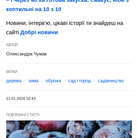
– і через 40 хв готова закуска: смакує, ніби з
коптильні на 10 з 10
Новини, інтерв’ю, цікаві історії ти знайдеш на
сайті
Добрі новини
АВТОР:
Олександра Чумак
МІТКИ:
дерева
зима
обрізка
сад і город
садівництво
12.01.2026 10:43
ПОВ'ЯЗАНІ СТАТТІ