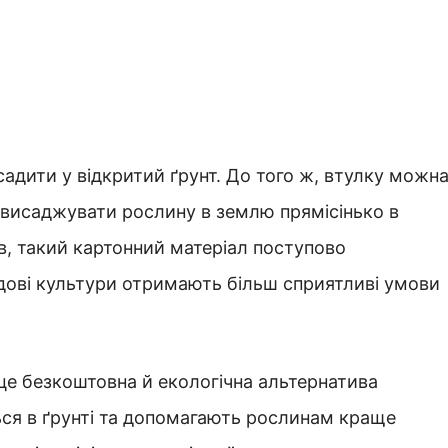
садити у відкритий ґрунт. До того ж, втулку можн
с висаджувати рослину в землю прямісінько в
в, такий картонний матеріал поступово
адові культури отримають більш сприятливі умови
 це безкоштовна й екологічна альтернатива
ься в ґрунті та допомагають рослинам краще