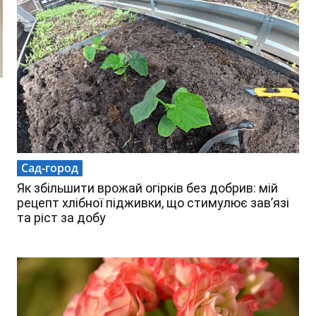
Сад-город
Як збільшити врожай огірків без добрив: мій
рецепт хлібної підживки, що стимулює зав’язі
та ріст за добу