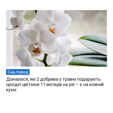
Сад-город
Дізналася, які 2 добрива у травні подарують
орхідеї цвітіння 11 місяців на рік – є на кожній
кухні