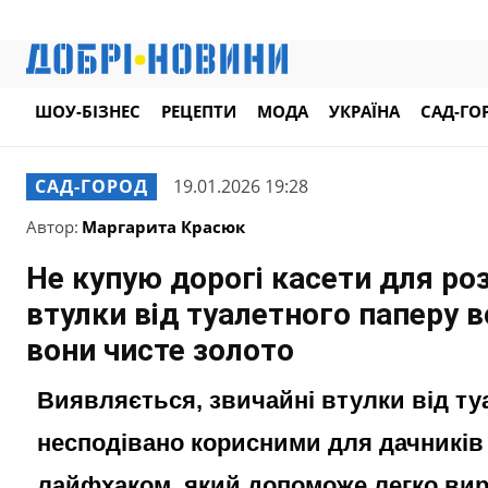
ШОУ-БІЗНЕС
РЕЦЕПТИ
МОДА
УКРАЇНА
САД-ГО
САД-ГОРОД
19.01.2026 19:28
Автор:
Маргарита Красюк
Не купую дорогі касети для ро
втулки від туалетного паперу в
вони чисте золото
Виявляється, звичайні втулки від ту
несподівано корисними для дачників 
лайфхаком, який допоможе легко вир