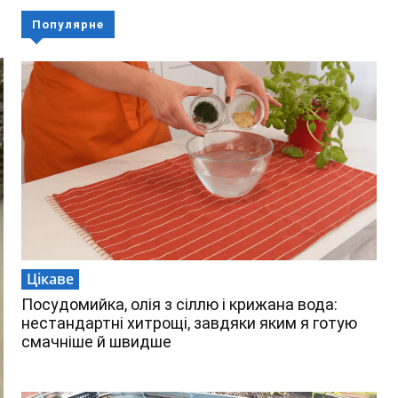
Популярне
Цікаве
Посудомийка, олія з сіллю і крижана вода:
нестандартні хитрощі, завдяки яким я готую
смачніше й швидше