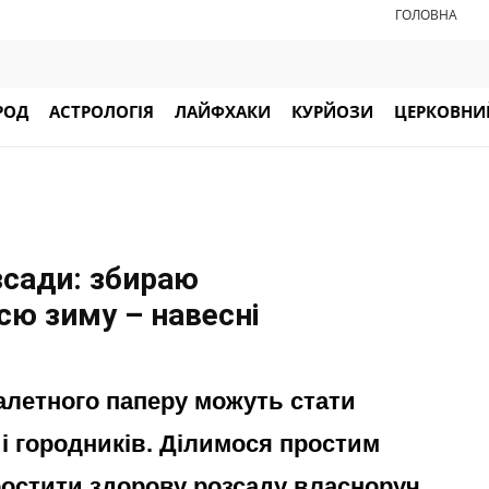
ГОЛОВНА
РОД
АСТРОЛОГІЯ
ЛАЙФХАКИ
КУРЙОЗИ
ЦЕРКОВНИЙ
зсади: збираю
сю зиму – навесні
алетного паперу можуть стати
і городників. Ділимося простим
остити здорову розсаду власноруч.