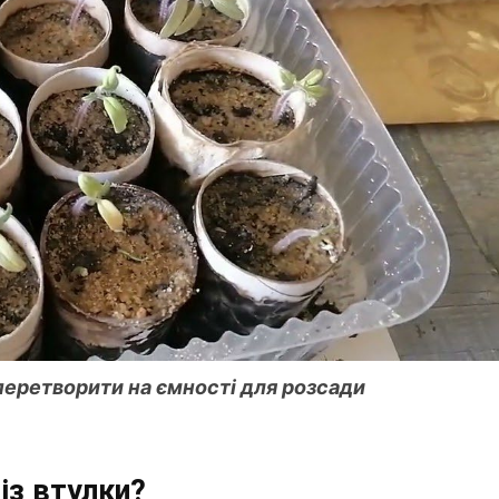
 перетворити на ємності для розсади
із втулки?