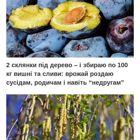
2 склянки під дерево – і збираю по 100
кг вишні та сливи: врожай роздаю
сусідам, родичам і навіть “недругам”