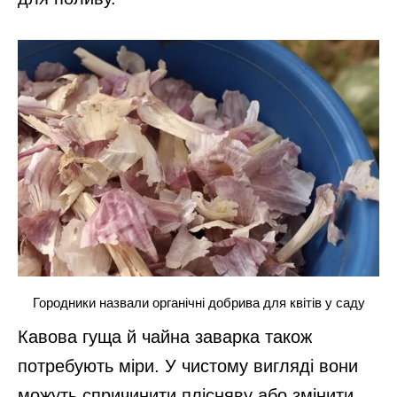
Городники назвали органічні добрива для квітів у саду
Кавова гуща й чайна заварка також
потребують міри. У чистому вигляді вони
можуть спричинити плісняву або змінити