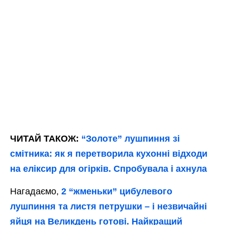
ЧИТАЙ ТАКОЖ:
“Золоте” лушпиння зі
смітника: як я перетворила кухонні відходи
на еліксир для огірків. Спробувала і ахнула
Нагадаємо,
2 “жменьки” цибулевого
лушпиння та листя петрушки – і незвичайні
яйця на Великдень готові. Найкращий