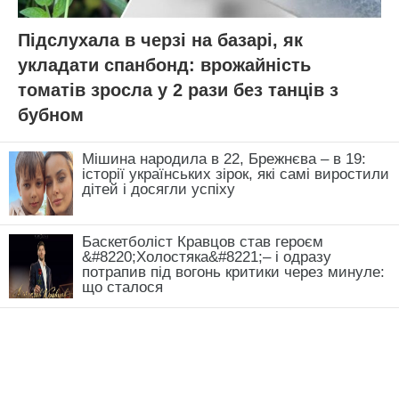
Підслухала в черзі на базарі, як
укладати спанбонд: врожайність
томатів зросла у 2 рази без танців з
бубном
Мішина народила в 22, Брежнєва – в 19:
історії українських зірок, які самі виростили
дітей і досягли успіху
Баскетболіст Кравцов став героєм
&#8220;Холостяка&#8221;– і одразу
потрапив під вогонь критики через минуле:
що сталося