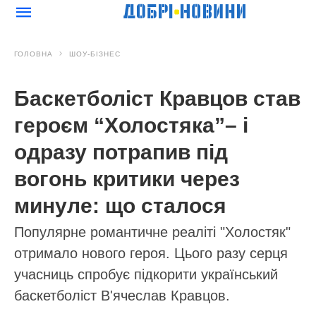
сайті
Добрі новини
АВТОР:
Марина Кужненкова
МІТКИ:
насіння
помідори
сад і город
садівництво
сорт
24.01.2026 17:27
ПОВ'ЯЗАНІ СТАТТІ