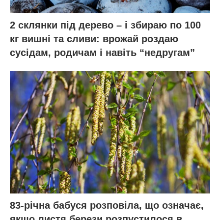
Бобкат F1 та Санька