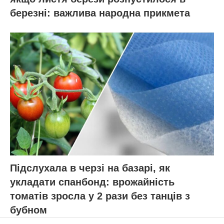
ЧИТАЙ ТАКОЖ:
“Гектор F1” плодоносить за
місяць – закопування огірка не потрібне:
старі обряди vs нові сорти
Нагадаємо,
17 років поспіль купувала
саджанці яблунь – і розорилася: 3
“старовинні” сорти дають у 2 рази більше
врожаю
Новини, інтерв’ю, цікаві історії ти знайдеш на