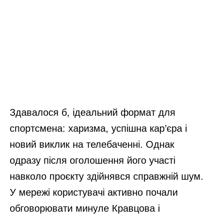
83-річна бабуся розповіла, що означає,
якщо листя берези розпустилося в
березні: важлива народна прикмета
Підслухала в черзі на базарі, як
укладати спанбонд: врожайність