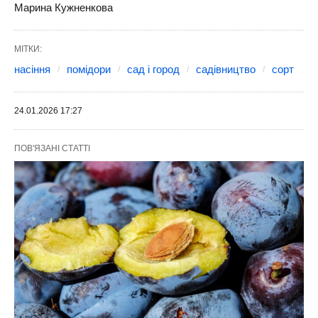
Для тих, хто хоче помідори якомога
раніше, сорт Санька залишається одним із
найнадійніших варіантів. Він
ранньостиглий, який швидко вступає в
плодоношення й не залежить від довжини
літа. Кущі невисокі, догляд простий, а
плоди з’являються дружно й масово. Саме
Санька часто рятує сезон, коли інші сорти
ще тільки набирають силу.