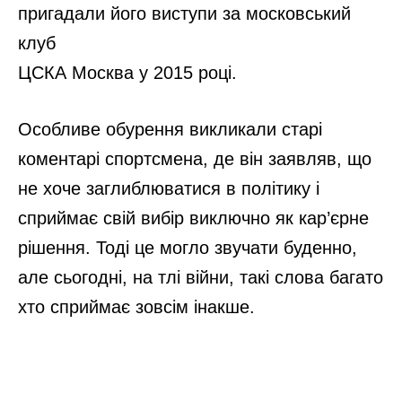
томатів зросла у 2 рази без танців з
бубном