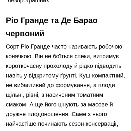
“безпрограшних”.
Ріо Гранде та Де Барао
червоний
Сорт Ріо Гранде часто називають робочою
конячкою. Він не боїться спеки, витримує
короткочасну прохолоду й рідко підводить
навіть у відкритому ґрунті. Кущ компактний,
не вибагливий до формування, а плоди
щільні, рівні, з насиченим томатним
смаком. А ще його цінують за масове й
дружне плодоношення. Саме з нього
найчастіше починають сезон консервації,