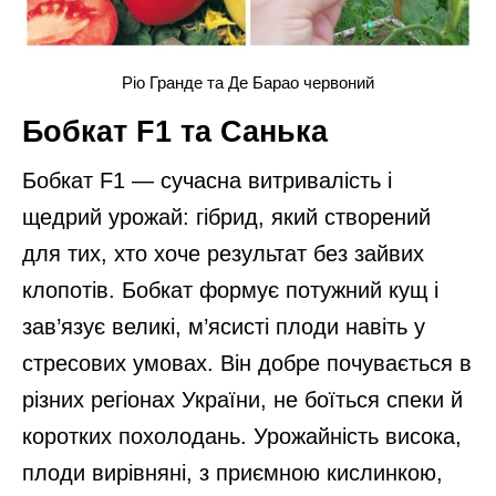
Ріо Гранде та Де Барао червоний
Бобкат F1 та Санька
Бобкат F1 — сучасна витривалість і
щедрий урожай: гібрид, який створений
для тих, хто хоче результат без зайвих
клопотів. Бобкат формує потужний кущ і
зав’язує великі, м’ясисті плоди навіть у
стресових умовах. Він добре почувається в
різних регіонах України, не боїться спеки й
коротких похолодань. Урожайність висока,
плоди вирівняні, з приємною кислинкою,