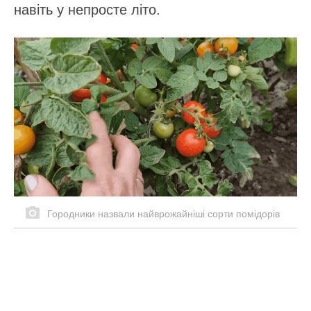
навіть у непросте літо.
Городники назвали найврожайніші сорти помідорів