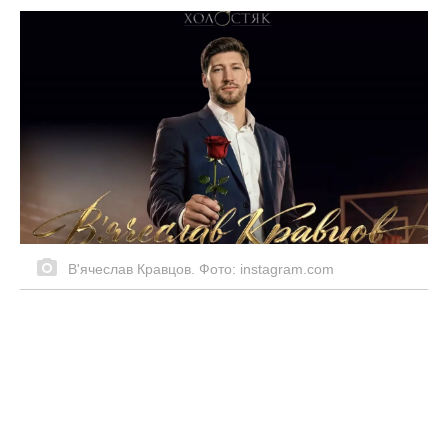
2 склянки під дерево – і збираю по 100
кг вишні та сливи: врожай роздаю
сусідам, родичам і навіть “недругам”