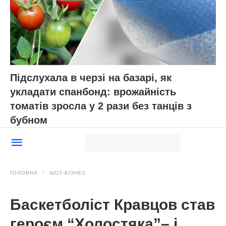
Підслухала в черзі на базарі, як
укладати спанбонд: врожайність
томатів зросла у 2 рази без танців з
бубном