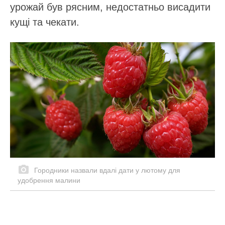
урожай був рясним, недостатньо висадити
кущі та чекати.
Городники назвали вдалі дати у лютому для
удобрення малини