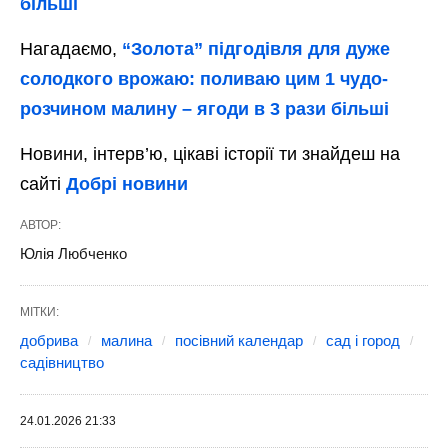
більші
Нагадаємо,
“Золота” підгодівля для дуже
солодкого врожаю: поливаю цим 1 чудо-
розчином малину – ягоди в 3 рази більші
Новини, інтерв’ю, цікаві історії ти знайдеш на
сайті
Добрі новини
АВТОР:
Юлія Любченко
МІТКИ:
добрива
малина
посівний календар
сад і город
садівництво
24.01.2026 21:33