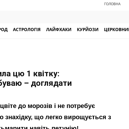
ГОЛОВНА
РОД
АСТРОЛОГІЯ
ЛАЙФХАКИ
КУРЙОЗИ
ЦЕРКОВНИЙ
ла цю 1 квітку:
забуваю – доглядати
цвіте до морозів і не потребує
о знахідку, що легко вирощується з
атьмарити навіть петунію!