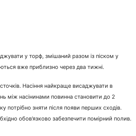
джувати у торф, змішаний разом із піском у
ляються вже приблизно через два тижні.
источків. Насіння найкраще висаджувати в
ань між насінинами повинна становити до 2
ку потрібно зняти після появи перших сходів.
бхідно обов’язково забезпечити помірний полив.