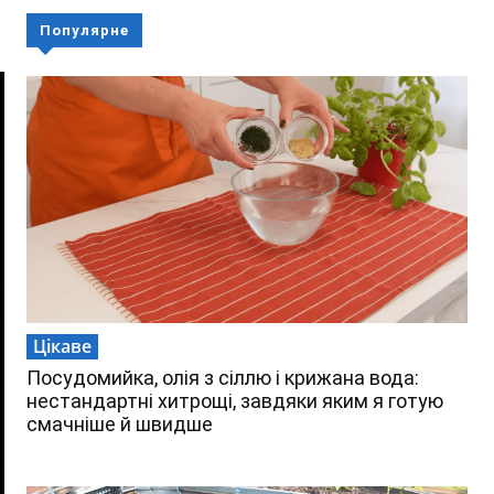
Популярне
Цікаве
Посудомийка, олія з сіллю і крижана вода:
нестандартні хитрощі, завдяки яким я готую
смачніше й швидше