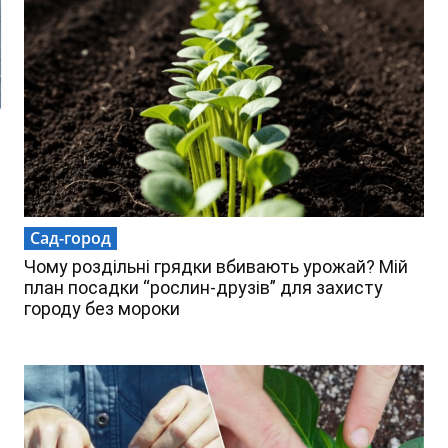
Сад-город
Чому роздільні грядки вбивають урожай? Мій
план посадки “рослин-друзів” для захисту
городу без мороки