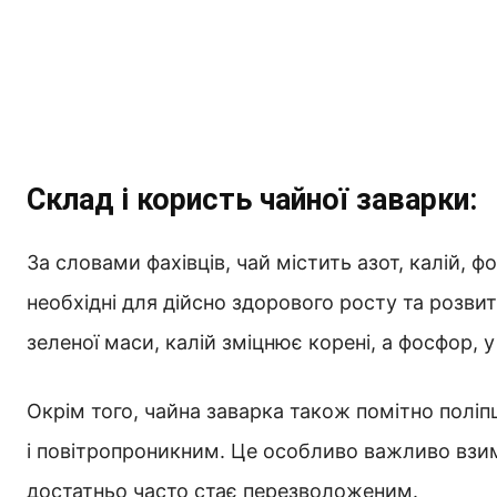
Склад і користь чайної заварки:
За словами фахівців, чай містить азот, калій, ф
необхідні для дійсно здорового росту та розви
зеленої маси, калій зміцнює корені, а фосфор, 
Окрім того, чайна заварка також помітно полі
і повітропроникним. Це особливо важливо взим
достатньо часто стає перезволоженим.