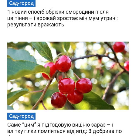
Сад-город
1 новий спосіб обрізки смородини після
цвітіння – і врожай зростає мінімум утричі:
результати вражають
Сад-город
Саме “цим” я підгодовую вишню зараз – і
влітку гілки ломляться від ягід: 3 добрива по