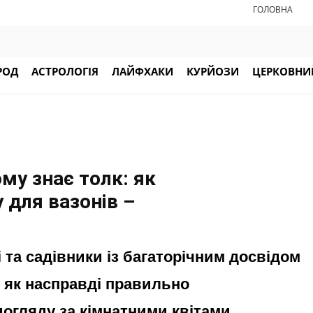
ГОЛОВНА
РОД
АСТРОЛОГІЯ
ЛАЙФХАКИ
КУРЙОЗИ
ЦЕРКОВНИЙ
ому знає толк: як
 для вазонів –
і та садівники із багаторічним досвідом
 як насправді правильно
огляду за кімнатними квітами.