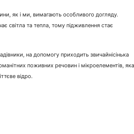
ини, як і ми, вимагають особливого догляду.
чає світла та тепла, тому підживлення стає
 садівники, на допомогу приходить звичайнісінька
оманітних поживних речовин і мікроелементів, як
ттєве відро.