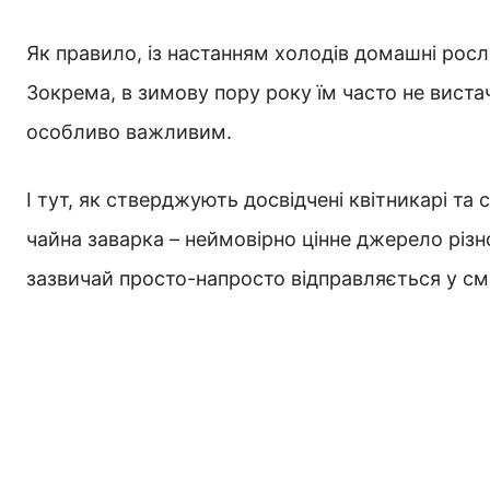
Як правило, із настанням холодів домашні росл
Зокрема, в зимову пору року їм часто не виста
особливо важливим.
І тут, як стверджують досвідчені квітникарі та
чайна заварка – неймовірно цінне джерело різн
зазвичай просто-напросто відправляється у смі