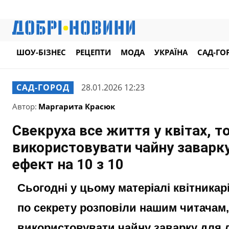
ШОУ-БІЗНЕС
РЕЦЕПТИ
МОДА
УКРАЇНА
САД-ГО
САД-ГОРОД
28.01.2026 12:23
Автор:
Маргарита Красюк
Свекруха все життя у квітах, т
використовувати чайну заварку
ефект на 10 з 10
Сьогодні у цьому матеріалі квітникар
по секрету розповіли нашим читачам,
використовувати чайну заварку для д