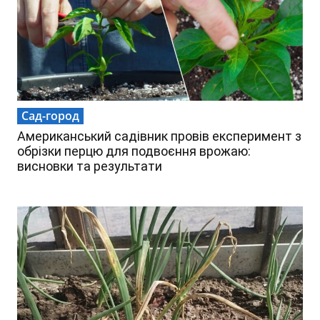
Сад-город
Американський садівник провів експеримент з
обрізки перцю для подвоєння врожаю:
а
висновки та результати