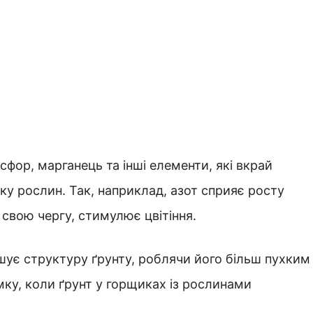
осфор, марганець та інші елементи, які вкрай
тку рослин. Так, наприклад, азот сприяє росту
у свою чергу, стимулює цвітіння.
пшує структуру ґрунту, роблячи його більш пухким
ку, коли ґрунт у горщиках із рослинами