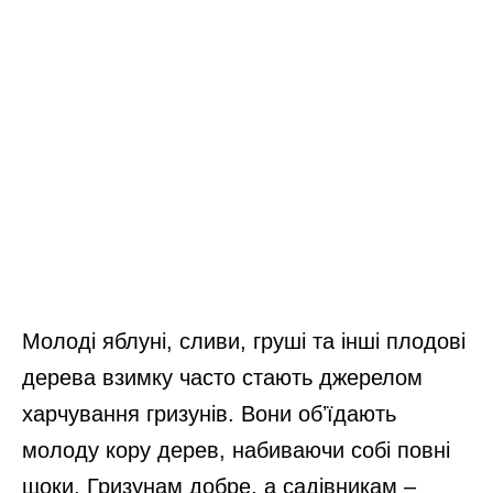
Молоді яблуні, сливи, груші та інші плодові
дерева взимку часто стають джерелом
харчування гризунів. Вони обʼїдають
молоду кору дерев, набиваючи собі повні
щоки. Гризунам добре, а садівникам –