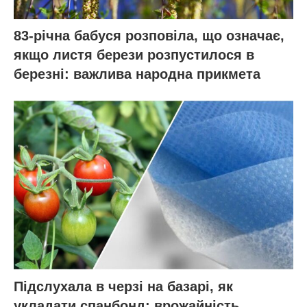
83-річна бабуся розповіла, що означає,
якщо листя берези розпустилося в
березні: важлива народна прикмета
Підслухала в черзі на базарі, як
укладати спанбонд: врожайність