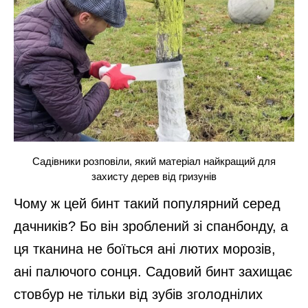
Садівники розповіли, який матеріал найкращий для
захисту дерев від гризунів
Чому ж цей бинт такий популярний серед
дачників? Бо він зроблений зі спанбонду, а
ця тканина не боїться ані лютих морозів,
ані палючого сонця. Садовий бинт захищає
стовбур не тільки від зубів зголоднілих