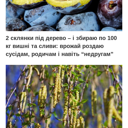
2 склянки під дерево – і збираю по 100
кг вишні та сливи: врожай роздаю
сусідам, родичам і навіть “недругам”