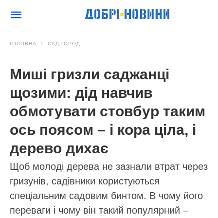
ГОЛОВНА
САД-ГОРОД
Миші гризли саджанці
щозими: дід навчив
обмотувати стовбур таким
ось поясом – і кора ціла, і
дерево дихає
Щоб молоді дерева не зазнали втрат через
гризунів, садівники користуються
спеціальним садовим бинтом. В чому його
переваги і чому він такий популярний –