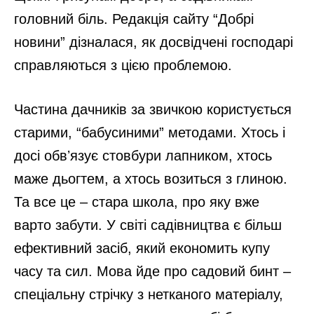
головний біль. Редакція сайту “Добрі
новини” дізналася, як досвідчені господарі
справляються з цією проблемою.
Частина дачників за звичкою користується
старими, “бабусиними” методами. Хтось і
досі обвʼязує стовбури лапником, хтось
маже дьогтем, а хтось возиться з глиною.
Та все це – стара школа, про яку вже
варто забути. У світі садівництва є більш
ефективний засіб, який економить купу
часу та сил. Мова йде про садовий бинт –
спеціальну стрічку з нетканого матеріалу,