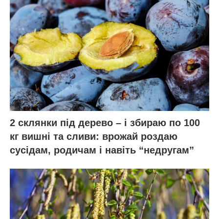
2 склянки під дерево – і збираю по 100
кг вишні та сливи: врожай роздаю
сусідам, родичам і навіть “недругам”