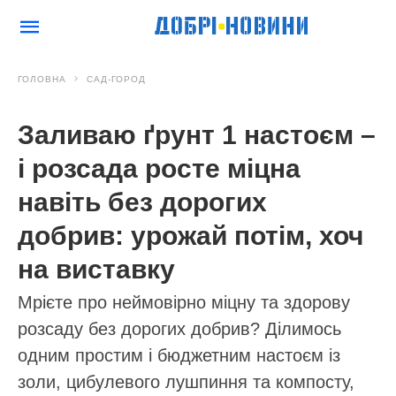
ГОЛОВНА
САД-ГОРОД
Заливаю ґрунт 1 настоєм –
і розсада росте міцна
навіть без дорогих
добрив: урожай потім, хоч
на виставку
Мрієте про неймовірно міцну та здорову
розсаду без дорогих добрив? Ділимось
одним простим і бюджетним настоєм із
золи, цибулевого лушпиння та компосту,