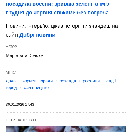
посадила восени: зриваю зелені, а їм з
грудня до червня свіжими без погреба
Новини, інтерв’ю, цікаві історії ти знайдеш на
сайті
Добрі новини
АВТОР:
Маргарита Красюк
МІТКИ:
дача
корисні поради
розсада
рослини
сад і
город
садівництво
30.01.2026 17:43
ПОВ'ЯЗАНІ СТАТТІ