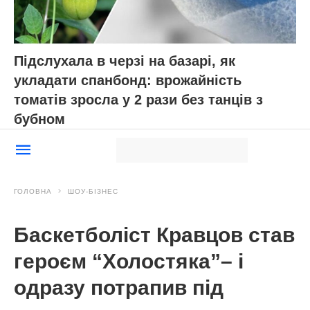
Підслухала в черзі на базарі, як
укладати спанбонд: врожайність
томатів зросла у 2 рази без танців з
бубном