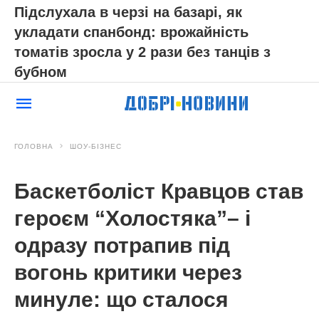
Підслухала в черзі на базарі, як
укладати спанбонд: врожайність
томатів зросла у 2 рази без танців з
бубном