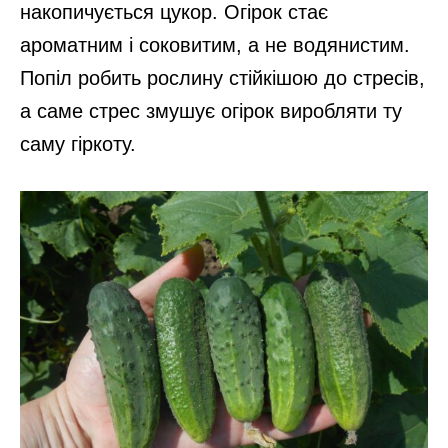
накопичується цукор. Огірок стає
ароматним і соковитим, а не водянистим.
Попіл робить рослину стійкішою до стресів,
а саме стрес змушує огірок виробляти ту
саму гіркоту.