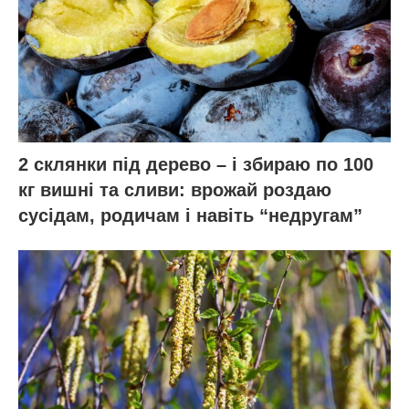
2 склянки під дерево – і збираю по 100
кг вишні та сливи: врожай роздаю
сусідам, родичам і навіть “недругам”