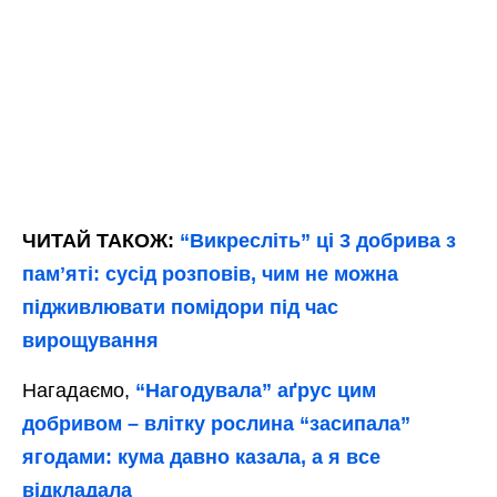
ЧИТАЙ ТАКОЖ:
“Викресліть” ці 3 добрива з
памʼяті: сусід розповів, чим не можна
підживлювати помідори під час
вирощування
Нагадаємо,
“Нагодувала” аґрус цим
добривом – влітку рослина “засипала”
ягодами: кума давно казала, а я все
відкладала