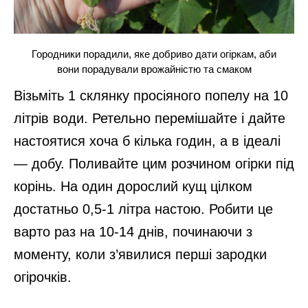
Городники порадили, яке добриво дати огіркам, аби
вони порадували врожайністю та смаком
Візьміть 1 склянку просіяного попелу на 10
літрів води. Ретельно перемішайте і дайте
настоятися хоча б кілька годин, а в ідеалі
— добу. Поливайте цим розчином огірки під
корінь. На один дорослий кущ цілком
достатньо 0,5-1 літра настою. Робити це
варто раз на 10-14 днів, починаючи з
моменту, коли з’явилися перші зародки
огірочків.