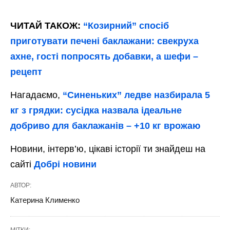
ЧИТАЙ ТАКОЖ:
“Козирний” спосіб
приготувати печені баклажани: свекруха
ахне, гості попросять добавки, а шефи –
рецепт
Нагадаємо,
“Синеньких” ледве назбирала 5
кг з грядки: сусідка назвала ідеальне
добриво для баклажанів – +10 кг врожаю
Новини, інтерв’ю, цікаві історії ти знайдеш на
сайті
Добрі новини
АВТОР:
Катерина Клименко
МІТКИ: