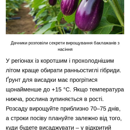
Дачники розповіли секрети вирощування баклажанів з
насіння
У регіонах із коротшим і прохолоднішим
літом краще обирати ранньостиглі гібриди.
Ґрунт для висадки має прогрітися
щонайменше до +15 °C. Якщо температура
нижча, рослина зупиняється в рості.
Розсаду вирощуйте приблизно 70–75 днів,
а строки посіву плануйте залежно від того,
куди будете висаджувати – у відкритий