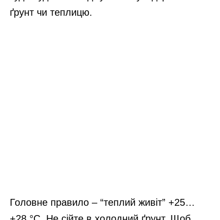
ґрунт чи теплицю.
Головне правило – “теплий живіт” +25…
+28 °C. Не сійте в холодний ґрунт. Щоб