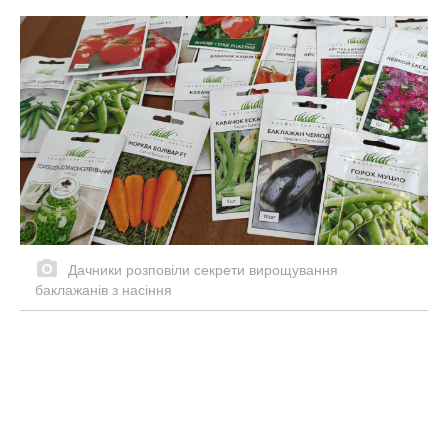
Дачники розповіли секрети вирощування
баклажанів з насіння