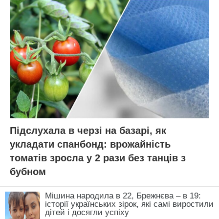
Підслухала в черзі на базарі, як
укладати спанбонд: врожайність
томатів зросла у 2 рази без танців з
бубном
Мішина народила в 22, Брежнєва – в 19:
історії українських зірок, які самі виростили
дітей і досягли успіху