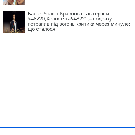
Баскетболіст Кравцов став героєм
&#8220;Холостяка&#8221;– і одразу
потрапив під вогонь критики через минуле:
що сталося