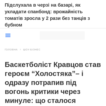
Підслухала в черзі на базарі, як
укладати спанбонд: врожайність
томатів зросла у 2 рази без танців з
бубном