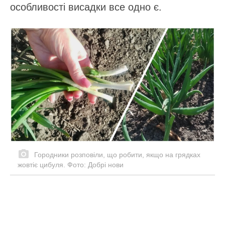
особливості висадки все одно є.
Городники розповіли, що робити, якщо на грядках
жовтіє цибуля. Фото: Добрі нови