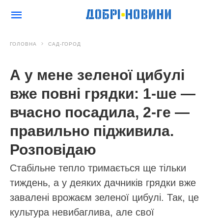
ГОЛОВНА
САД-ГОРОД
А у мене зеленої цибулі
вже повні грядки: 1-ше —
вчасно посадила, 2-ге —
правильно підживила.
Розповідаю
Стабільне тепло тримається ще тільки
тиждень, а у деяких дачників грядки вже
завалені врожаєм зеленої цибулі. Так, це
культура невибаглива, але свої