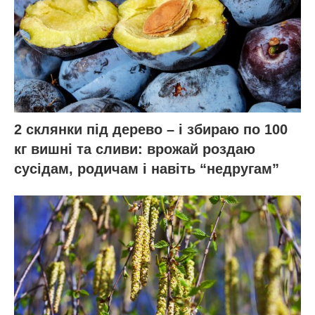
2 склянки під дерево – і збираю по 100
кг вишні та сливи: врожай роздаю
сусідам, родичам і навіть “недругам”