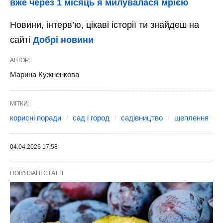
вже через 1 місяць я милувалася мрією
Новини, інтерв’ю, цікаві історії ти знайдеш на
сайті
Добрі новини
АВТОР:
Марина Кужненкова
МІТКИ:
корисні поради
сад і город
садівництво
щеплення
04.04.2026 17:58
ПОВ'ЯЗАНІ СТАТТІ