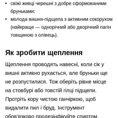
свіжі живці черешні з добре сформованими
бруньками;
молода вишня-підщепа з активним сокорухом
(найкраще — однорічний або дворічний пагін
товщиною з олівець).
Як зробити щеплення
Щеплення проводять навесні, коли сік у
вишні активно рухається, але бруньки ще
не розпустилися. Тож оберіть рівне місце
на стовбурі або товстій гілці підщепи.
Протріть кору чистою ганчіркою, щоб
видалити пил і бруд. Інструмент
обов’язково продезінфікуйте спиртом.