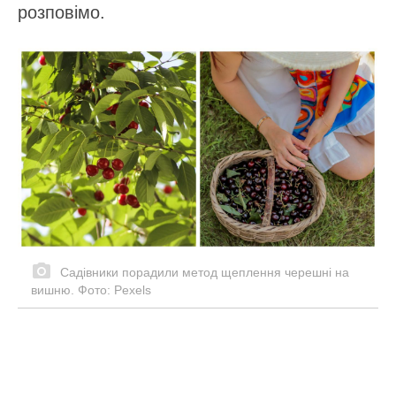
розповімо.
Садівники порадили метод щеплення черешні на
вишню. Фото: Pexels