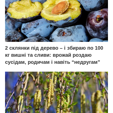
2 склянки під дерево – і збираю по 100
кг вишні та сливи: врожай роздаю
сусідам, родичам і навіть “недругам”