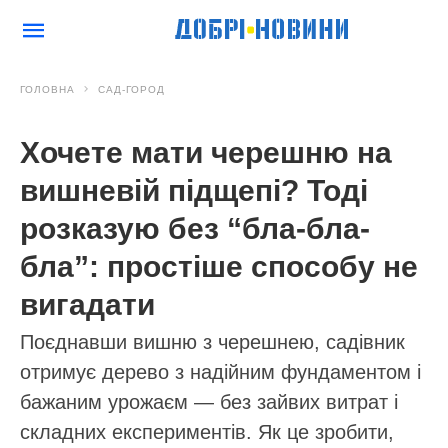
ГОЛОВНА
САД-ГОРОД
Хочете мати черешню на
вишневій підщепі? Тоді
розказую без “бла-бла-
бла”: простіше способу не
вигадати
Поєднавши вишню з черешнею, садівник
отримує дерево з надійним фундаментом і
бажаним урожаєм — без зайвих витрат і
складних експериментів. Як це зробити,