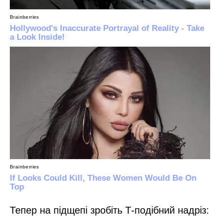
Тепер на підщепі зробіть Т-подібний надріз: