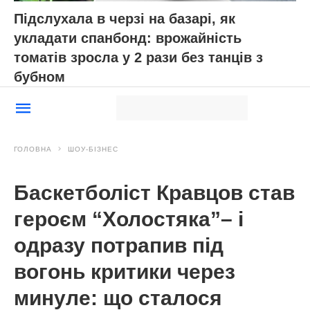
Підслухала в черзі на базарі, як
укладати спанбонд: врожайність
томатів зросла у 2 рази без танців з
бубном