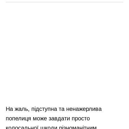
На жаль, підступна та ненажерлива
попелиця може завдати просто
колосальної шкоди різноманітним