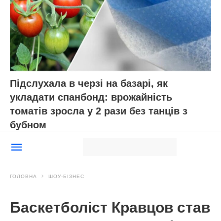
Підслухала в черзі на базарі, як
укладати спанбонд: врожайність
томатів зросла у 2 рази без танців з
бубном