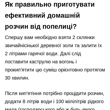
Як правильно приготувати
ефективний домашній
розчин від попелиці?
Спершу вам необхідно взяти 2 склянки
звичайнісінької деревної золи та залити їх
2 літрами гарячої води. Далі слід
поставити каструлю на вогонь і
прокип’ятити цю суміш орієнтовно протягом
30 хвилин.
Після кип’ятіння потрібно процідити розчин,
додати 8 літрів води і 100 мілілітрів рідкого
мила (господарського або ж будь-якого