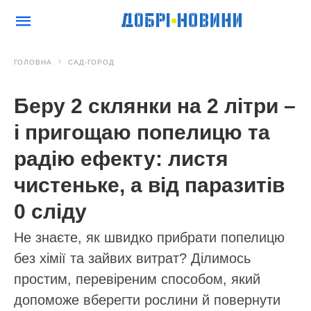
ГОЛОВНА
САД-ГОРОД
Беру 2 склянки на 2 літри –
і пригощаю попелицю та
радію ефекту: листя
чистеньке, а від паразитів
0 сліду
Не знаєте, як швидко прибрати попелицю
без хімії та зайвих витрат? Ділимось
простим, перевіреним способом, який
допоможе вберегти рослини й повернути