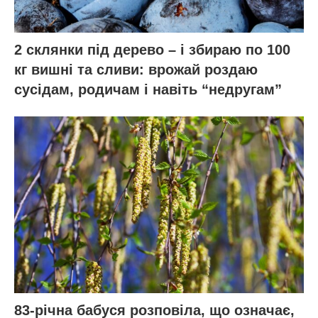
2 склянки під дерево – і збираю по 100
кг вишні та сливи: врожай роздаю
сусідам, родичам і навіть “недругам”
83-річна бабуся розповіла, що означає,