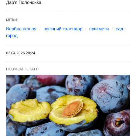
Дар'я Полонська
МІТКИ:
Вербна неділя
посівний календар
прикмети
сад і
город
02.04.2026 20:24
ПОВ'ЯЗАНІ СТАТТІ