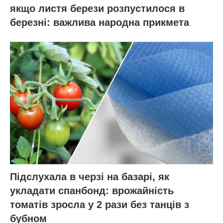
якщо листя берези розпустилося в
березні: важлива народна прикмета
Підслухала в черзі на базарі, як
укладати спанбонд: врожайність
томатів зросла у 2 рази без танців з
бубном