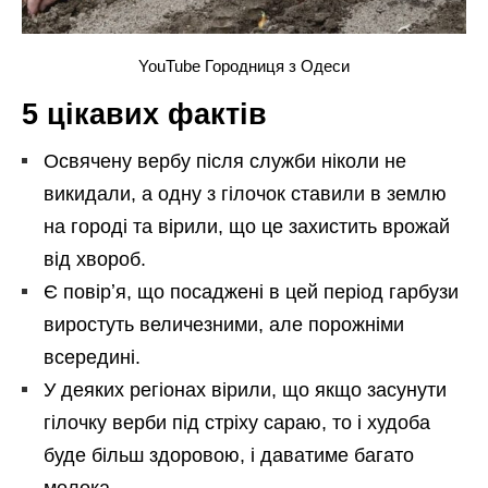
YouTube Городниця з Одеси
5 цікавих фактів
Освячену вербу після служби ніколи не
викидали, а одну з гілочок ставили в землю
на городі та вірили, що це захистить врожай
від хвороб.
Є повірʼя, що посаджені в цей період гарбузи
виростуть величезними, але порожніми
всередині.
У деяких регіонах вірили, що якщо засунути
гілочку верби під стріху сараю, то і худоба
буде більш здоровою, і даватиме багато
молока.