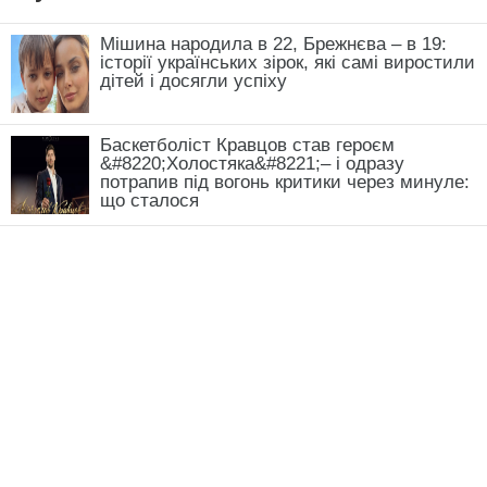
Мішина народила в 22, Брежнєва – в 19:
історії українських зірок, які самі виростили
дітей і досягли успіху
Баскетболіст Кравцов став героєм
&#8220;Холостяка&#8221;– і одразу
потрапив під вогонь критики через минуле:
що сталося