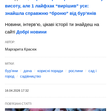
висоту, але 1 лайфхак “вирішив” усе:
знайшла справжню “броню” від бур’янів
Новини, інтерв’ю, цікаві історії ти знайдеш на
сайті
Добрі новини
АВТОР:
Маргарита Красюк
МІТКИ:
бур'яни
дача
корисні поради
рослини
сад і
город
садівництво
16.04.2026 17:32
ПОВ'ЯЗАНІ СТАТТІ