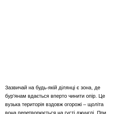
Зазвичай на будь-якій ділянці є зона, де
бур’янам вдається вперто чинити опір. Це
вузька територія вздовж огорожі – щоліта
вона перетворюється на густі джунглі. При