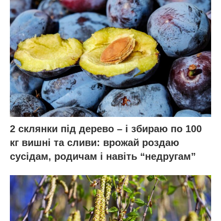
2 склянки під дерево – і збираю по 100
кг вишні та сливи: врожай роздаю
сусідам, родичам і навіть “недругам”