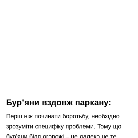
Бур’яни вздовж паркану:
Перш ніж починати боротьбу, необхідно
зрозуміти специфіку проблеми. Тому що
бур’яни біля огорожі – це далеко не те