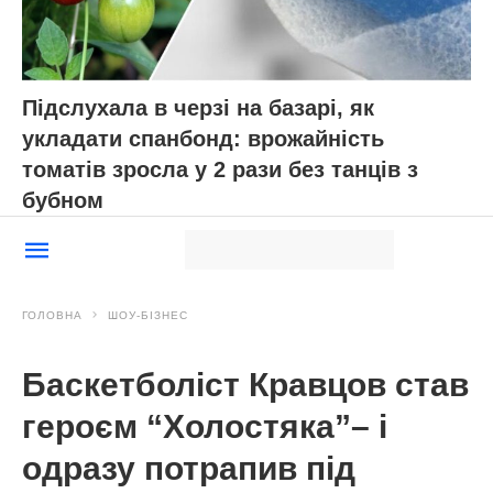
Підслухала в черзі на базарі, як
укладати спанбонд: врожайність
томатів зросла у 2 рази без танців з
бубном