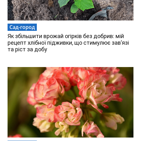
Сад-город
Як збільшити врожай огірків без добрив: мій
рецепт хлібної підживки, що стимулює зав’язі
та ріст за добу