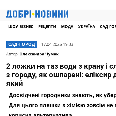
ШОУ-БІЗНЕС
РЕЦЕПТИ
МОДА
УКРАЇНА
САД-ГО
САД-ГОРОД
17.04.2026 19:33
Автор:
Олександра Чумак
2 ложки на таз води з крану і 
з городу, як ошпарені: еліксир
який
Досвідчені городники знають, як убер
Для цього пляшки з хімією зовсім не п
корисна альтернатива.