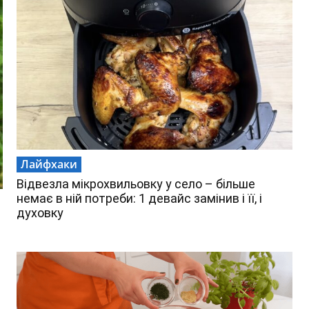
Лайфхаки
Відвезла мікрохвильовку у село – більше
немає в ній потреби: 1 девайс замінив і її, і
духовку