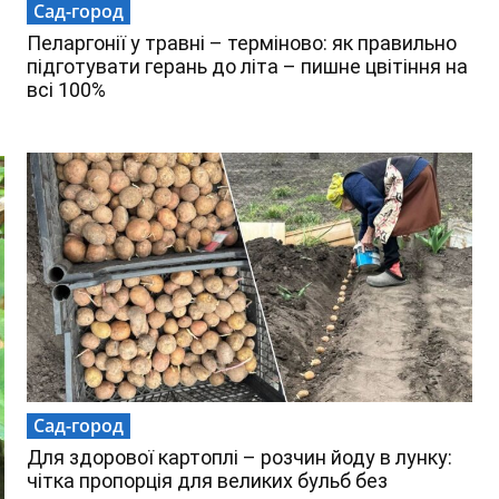
Сад-город
Пеларгонії у травні – терміново: як правильно
підготувати герань до літа – пишне цвітіння на
всі 100%
Сад-город
Для здорової картоплі – розчин йоду в лунку:
чітка пропорція для великих бульб без