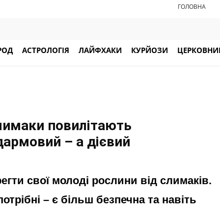
ГОЛОВНА
РОД
АСТРОЛОГІЯ
ЛАЙФХАКИ
КУРЙОЗИ
ЦЕРКОВНИЙ
слимаки повилітають
 дармовий – а дієвий
егти свої молоді рослини від слимаків.
отрібні – є більш безпечна та навіть