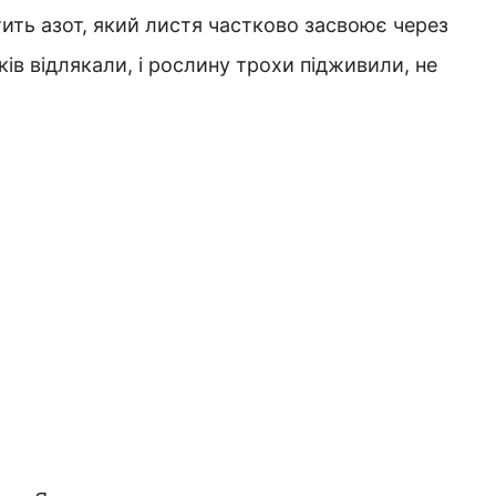
ить азот, який листя частково засвоює через
ів відлякали, і рослину трохи підживили, не