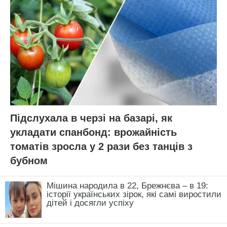
ЧИТАЙ ТАКОЖ:
1 ложка на 10 літрів води – і
ведмедка повилітає як ошпарена: як
захистити врожай картоплі від шкідників
Нагадаємо,
Вовчок, земляний рак,
капустянка. Назви 3, а потвора – 1: чим
залити нору шкідника, щоб вилітав як
ошпарений
Новини, інтерв’ю, цікаві історії ти знайдеш на
сайті
Добрі новини
АВТОР:
Дар'я Полонська