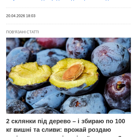
Окрім знищення капустянки, шкарлупа