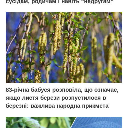
згодом розкладеться і стане додатковим
джерелом кальцію для ґрунту. Багато олії
лити не треба, трошки для аромату буде
достатньо, шкідник внюхає здалеку навіть
невелику кількість.