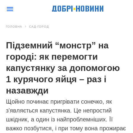
ГОЛОВНА
САД-ГОРОД
Підземний “монстр” на
городі: як перемогти
капустянку за допомогою
1 курячого яйця – раз і
назавжди
Щойно починає пригрівати сонечко, як
зʼявляється капустянка. Це непростий
шкідник, а один із найпроблемніших. Її
важко позбутися, і при тому вона прожирає