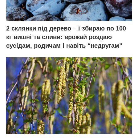
2 склянки під дерево – і збираю по 100
кг вишні та сливи: врожай роздаю
сусідам, родичам і навіть “недругам”