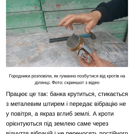
Городники розповіли, як гуманно позбутися від кротів на
ділянці. Фото: скриншот з відео
Працює це так: банка крутиться, стикається
з металевим штирем і передає вібрацію не
у повітря, а якраз вглиб землі. А кроти
орієнтуються під землею саме через
відчуття вібрацій і не переносять постійного