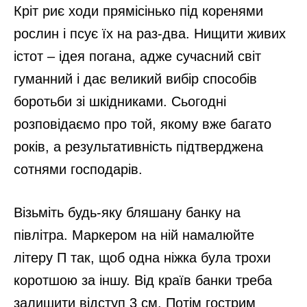
Кріт риє ходи прямісінько під коренями
рослин і псує їх на раз-два. Нищити живих
істот – ідея погана, адже сучасний світ
гуманний і дає великий вибір способів
боротьби зі шкідниками. Сьогодні
розповідаємо про той, якому вже багато
років, а результативність підтверджена
сотнями господарів.
Візьміть будь-яку бляшану банку на
півлітра. Маркером на ній намалюйте
літеру П так, щоб одна ніжка була трохи
коротшою за іншу. Від країв банки треба
залишити відступ 3 см. Потім гострим