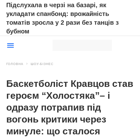
Підслухала в черзі на базарі, як
укладати спанбонд: врожайність
томатів зросла у 2 рази без танців з
бубном