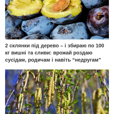
2 склянки під дерево – і збираю по 100
кг вишні та сливи: врожай роздаю
сусідам, родичам і навіть “недругам”