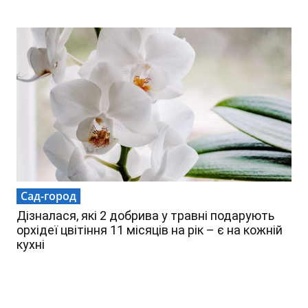
Сад-город
Дізналася, які 2 добрива у травні подарують
орхідеї цвітіння 11 місяців на рік – є на кожній
кухні