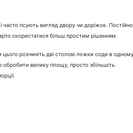
і часто псують вигляд двору чи доріжок. Постійно
варто скористатися більш простим рішенням.
я цього розчиніть дві столові ложки соди в одном
но обробити велику площу, просто збільшіть
орції.