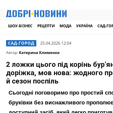
ШОУ-БІЗНЕС
РЕЦЕПТИ
МОДА
УКРАЇНА
САД-ГО
САД-ГОРОД
25.04.2026 12:04
Автор:
Катерина Клименко
2 ложки цього під корінь бур’ян
доріжка, мов нова: жодного п
й сезон поспіль
Сьогодні поговоримо про простий спо
бруківки без виснажливого прополюв
доступний засіб, який легко приготу