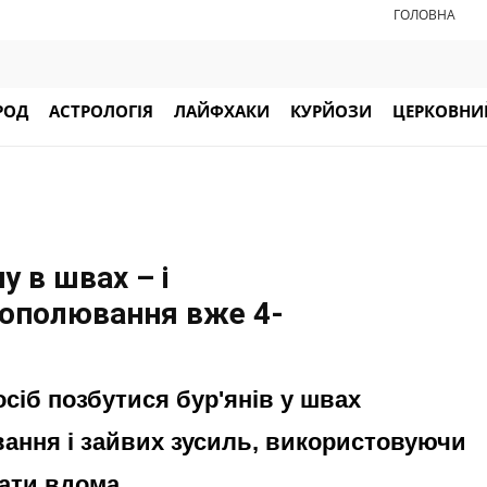
ГОЛОВНА
РОД
АСТРОЛОГІЯ
ЛАЙФХАКИ
КУРЙОЗИ
ЦЕРКОВНИЙ
у в швах – і
рополювання вже 4-
сіб позбутися бур'янів у швах
ання і зайвих зусиль, використовуючи
вати вдома.