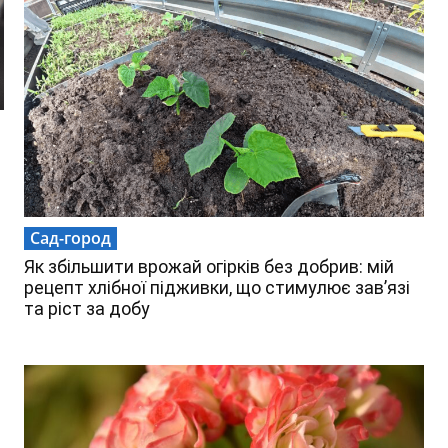
Сад-город
Як збільшити врожай огірків без добрив: мій
рецепт хлібної підживки, що стимулює зав’язі
та ріст за добу