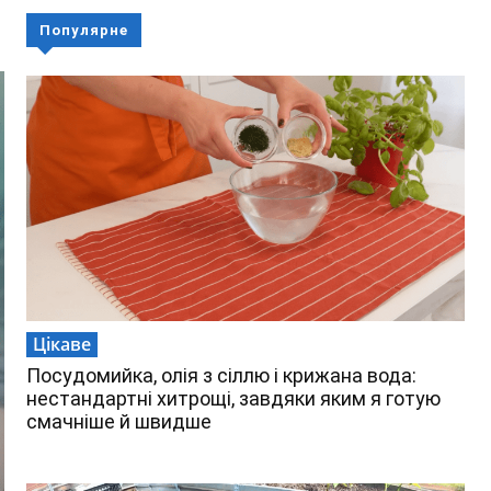
Популярне
Цікаве
Посудомийка, олія з сіллю і крижана вода:
нестандартні хитрощі, завдяки яким я готую
смачніше й швидше