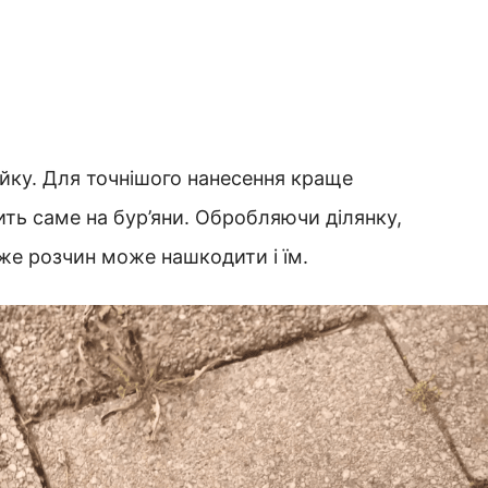
ійку. Для точнішого нанесення краще
ить саме на бур’яни. Обробляючи ділянку,
дже розчин може нашкодити і їм.