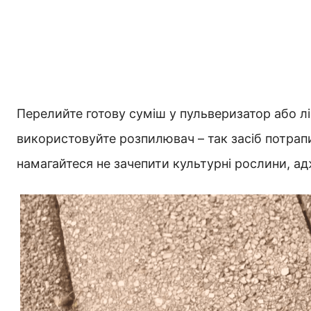
Перелийте готову суміш у пульверизатор або л
використовуйте розпилювач – так засіб потрап
намагайтеся не зачепити культурні рослини, а