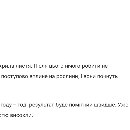
крила листя. Після цього нічого робити не
н поступово вплине на рослини, і вони почнуть
году – тоді результат буде помітний швидше. Уже
істю висохли.