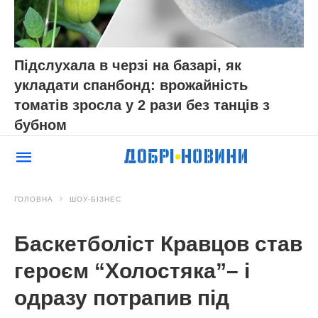
Підслухала в черзі на базарі, як
укладати спанбонд: врожайність
томатів зросла у 2 рази без танців з
бубном