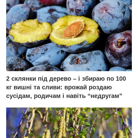
2 склянки під дерево – і збираю по 100
кг вишні та сливи: врожай роздаю
сусідам, родичам і навіть “недругам”