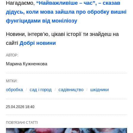
Нагадаємо,
“Найважливіше – час”, – сказав
дідусь, коли мова зайшла про обробку вишні
фунгіцидами від моніліозу
Новини, інтерв’ю, цікаві історії ти знайдеш на
сайті
Добрі новини
АВТОР:
Марина Кужненкова
МІТКИ:
обробка
сад і город
садівництво
шкідники
25.04.2026 18:40
ПОВ'ЯЗАНІ СТАТТІ