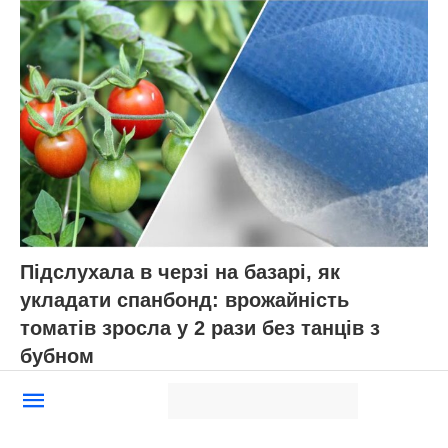
Підслухала в черзі на базарі, як
укладати спанбонд: врожайність
томатів зросла у 2 рази без танців з
бубном