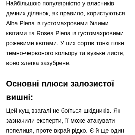
Найбільшою популярністю у власників
дачних ділянок, як правило, користуються
Alba Plena із густомахровими білими
квітами та Rosea Plena із густомахровими
рожевими квітами. У цих сортів тонкі гілки
темно-червоного кольору та вузьке листя,
воно злегка зазубрене.
Основні плюси залозистої
вишні:
Цей кущ взагалі не боїться шкідників. Як
зазначили експерти, її може атакувати
попелиця, проте вкрай рідко. Є й ще один