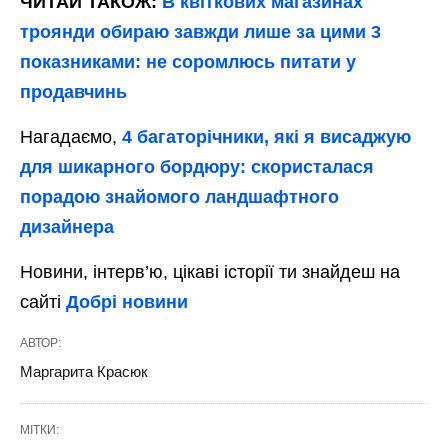
ЧИТАЙ ТАКОЖ:
В квіткових магазинах
троянди обираю завжди лише за цими 3
показниками: не соромлюсь питати у
продавчинь
Нагадаємо,
4 багаторічники, які я висаджую
для шикарного бордюру: скористалася
порадою знайомого ландшафтного
дизайнера
Новини, інтерв’ю, цікаві історії ти знайдеш на
сайті
Добрі новини
АВТОР:
Маргарита Красюк
МІТКИ: