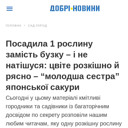
ГОЛОВНА
САД-ГОРОД
Посадила 1 рослину
замість бузку – і не
натішуся: цвіте розкішно й
рясно – “молодша сестра”
японської сакури
Сьогодні у цьому матеріалі кмітливі
городники та садівники із багаторічним
досвідом по секрету розповіли нашим
любим читачам, яку одну розкішну рослину