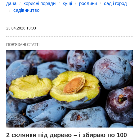
дача
корисні поради
кущі
рослини
сад і город
садівництво
23.04.2026 13:03
ПОВ'ЯЗАНІ СТАТТІ
2 склянки під дерево – і збираю по 100