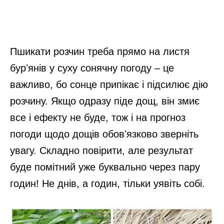
Пшикати розчин треба прямо на листя
бурʼянів у суху сонячну погоду – це
важливо, бо сонце припікає і підсилює дію
розчину. Якщо одразу піде дощ, він змиє
все і ефекту не буде, тож і на прогноз
погоди щодо дощів обовʼязково зверніть
увагу. Складно повірити, але результат
буде помітний уже буквально через пару
годин! Не днів, а годин, тільки уявіть собі.