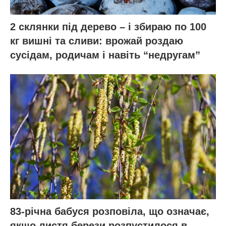
2 склянки під дерево – і збираю по 100
кг вишні та сливи: врожай роздаю
сусідам, родичам і навіть “недругам”
83-річна бабуся розповіла, що означає,
якщо листя берези розпустилося в