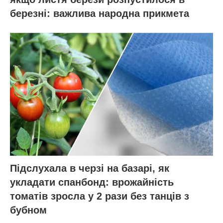
березні: важлива народна прикмета
Підслухала в черзі на базарі, як
укладати спанбонд: врожайність
томатів зросла у 2 рази без танців з
бубном