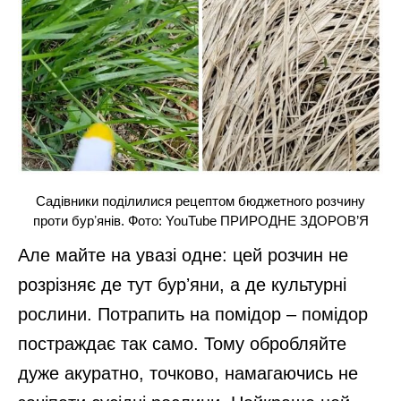
Садівники поділилися рецептом бюджетного розчину
проти бурʼянів. Фото: YouTube ПРИРОДНЕ ЗДОРОВ’Я
Але майте на увазі одне: цей розчин не
розрізняє де тут бурʼяни, а де культурні
рослини. Потрапить на помідор – помідор
постраждає так само. Тому обробляйте
дуже акуратно, точково, намагаючись не