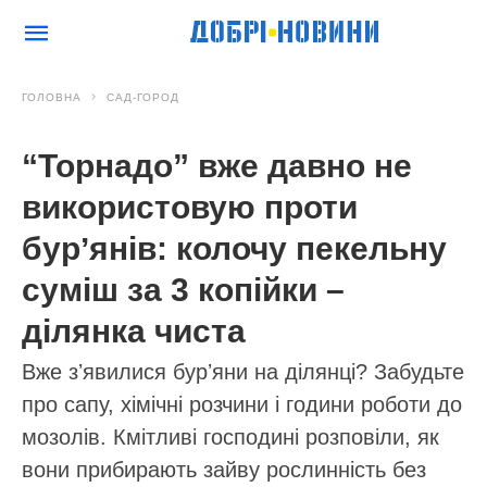
ГОЛОВНА
САД-ГОРОД
“Торнадо” вже давно не
використовую проти
бурʼянів: колочу пекельну
суміш за 3 копійки –
ділянка чиста
Вже зʼявилися бурʼяни на ділянці? Забудьте
про сапу, хімічні розчини і години роботи до
мозолів. Кмітливі господині розповіли, як
вони прибирають зайву рослинність без