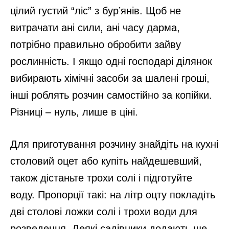
цілий густий “ліс” з бурʼянів. Щоб не
витрачати ані сили, ані часу дарма,
потрібно правильно обробити зайву
рослинність. І якщо одні господарі ділянок
вибирають хімічні засоби за шалені гроші,
інші роблять розчин самостійно за копійки.
Різниці – нуль, лише в ціні.
Для приготування розчину знайдіть на кухні
столовий оцет або купіть найдешевший,
також дістаньте трохи солі і підготуйте
воду. Пропорції такі: на літр оцту покладіть
дві столові ложки солі і трохи води для
розведення. Деякі садівники додають ще