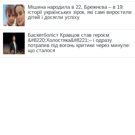
Мішина народила в 22, Брежнєва – в 19:
історії українських зірок, які самі виростили
дітей і досягли успіху
Баскетболіст Кравцов став героєм
&#8220;Холостяка&#8221;– і одразу
потрапив під вогонь критики через минуле:
що сталося