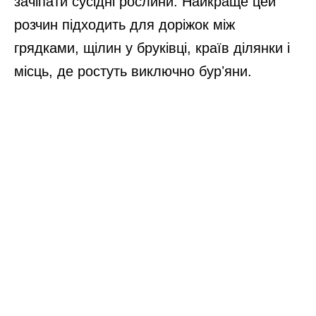
зачіпати сусідні рослини. Найкраще цей
розчин підходить для доріжок між
грядками, щілин у бруківці, країв ділянки і
місць, де ростуть виключно бурʼяни.