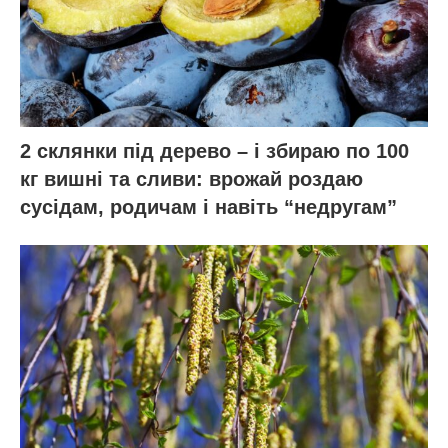
2 склянки під дерево – і збираю по 100
кг вишні та сливи: врожай роздаю
сусідам, родичам і навіть “недругам”