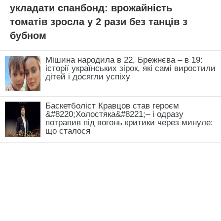
укладати спанбонд: врожайність
томатів зросла у 2 рази без танців з
бубном
Мішина народила в 22, Брежнєва – в 19:
історії українських зірок, які самі виростили
дітей і досягли успіху
Баскетболіст Кравцов став героєм
&#8220;Холостяка&#8221;– і одразу
потрапив під вогонь критики через минуле:
що сталося