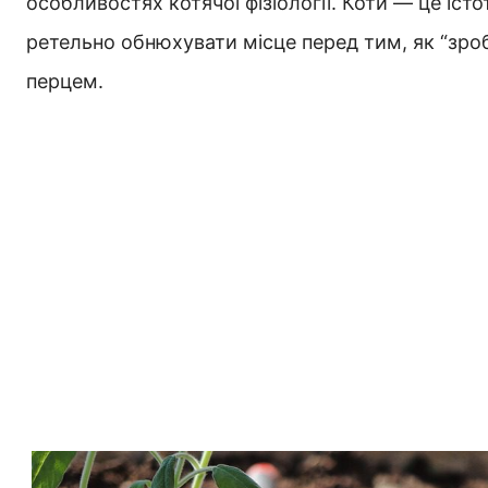
особливостях котячої фізіології. Коти — це іст
ретельно обнюхувати місце перед тим, як “зроб
перцем.