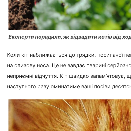
Експерти порадили, як відвадити котів від ход
Коли кіт наближається до грядки, посипаної п
на слизову носа. Це не завдає тварині серйозно
неприємні відчуття. Кіт швидко запам’ятовує, 
наступного разу оминатиме ваші посіви десят