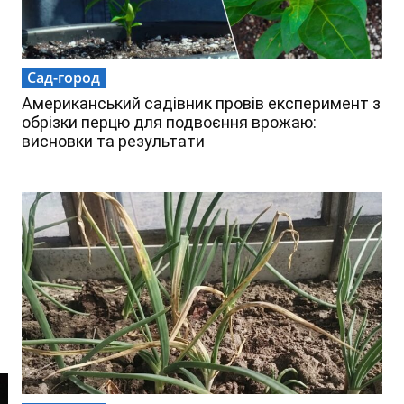
Сад-город
Американський садівник провів експеримент з
обрізки перцю для подвоєння врожаю:
висновки та результати