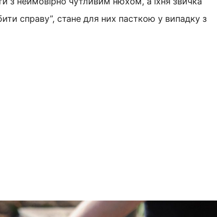
оти з неймовірно чутливим нюхом, а їхня звичка
ити справу”, стане для них пасткою у випадку з