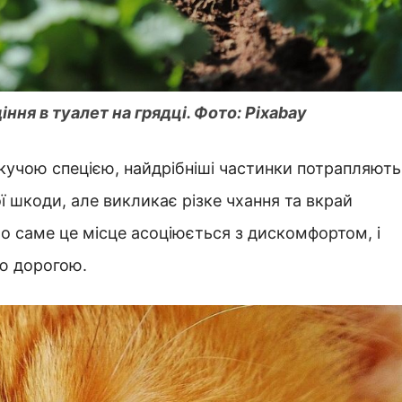
іння в туалет на грядці. Фото: Pixabay
екучою спецією, найдрібніші частинки потрапляють
ї шкоди, але викликає різке чхання та вкрай
що саме це місце асоціюється з дискомфортом, і
ою дорогою.