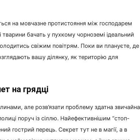
ться на мовчазне протистояння між господарем
і тварини бачать у пухкому чорноземі ідеальний
олодитись свіжим повітрям. Поки ви плануєте, де
розглядають вашу ділянку, як територію для
ет на грядці
линами, але розв’язати проблему здатна звичайна
полиці поруч із сіллю. Найефективнішим “стоп-
ний гострий перець. Секрет тут не в магії, а в