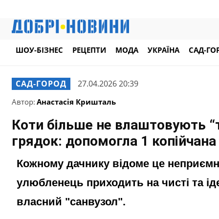
ШОУ-БІЗНЕС
РЕЦЕПТИ
МОДА
УКРАЇНА
САД-ГО
САД-ГОРОД
27.04.2026 20:39
Автор:
Анастасія Кришталь
Коти більше не влаштовують “т
грядок: допомогла 1 копійчана 
Кожному дачнику відоме це неприємне
улюбленець приходить на чисті та ід
власний "санвузол".