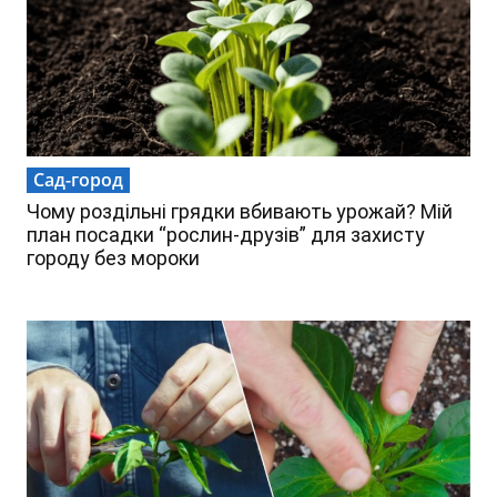
Сад-город
Чому роздільні грядки вбивають урожай? Мій
план посадки “рослин-друзів” для захисту
городу без мороки