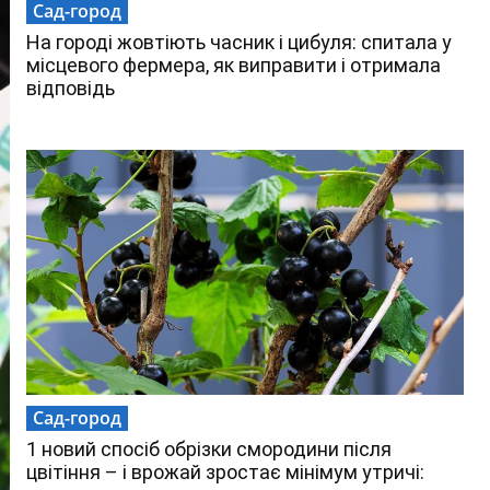
Сад-город
На городі жовтіють часник і цибуля: спитала у
місцевого фермера, як виправити і отримала
відповідь
Сад-город
1 новий спосіб обрізки смородини після
цвітіння – і врожай зростає мінімум утричі: