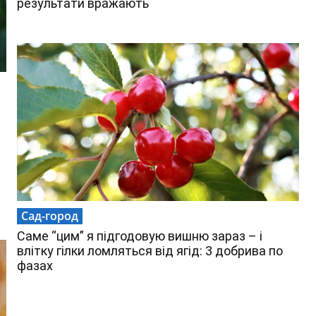
результати вражають
Сад-город
Саме “цим” я підгодовую вишню зараз – і
влітку гілки ломляться від ягід: 3 добрива по
фазах