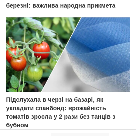
березні: важлива народна прикмета
Підслухала в черзі на базарі, як
укладати спанбонд: врожайність
томатів зросла у 2 рази без танців з
бубном