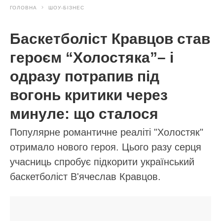
АВТОР:
Маргарита Красюк
МІТКИ:
дача
збір
корисні поради
насіння
овочі
помідори
сад і город
томати
20.09.2024 13:22
ПОВ'ЯЗАНІ СТАТТІ