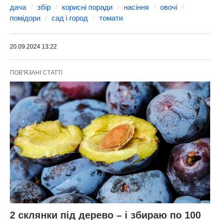
зберігання
Розділіть та запакуйте висушене насіння у
скляні банки або паперові конверти.
Наклейте на них етикетки із зазначенням
сорту та року збору.
Зберігайте у темному, сухому та
прохолодному місці. Насіння зберігатиме
свої властивості близько 2-3 років.
Висівайте його у контейнери на розсаду у
березні.