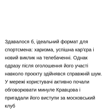
83-річна бабуся розповіла, що означає,
якщо листя берези розпустилося в
березні: важлива народна прикмета
Підслухала в черзі на базарі, як
укладати спанбонд: врожайність