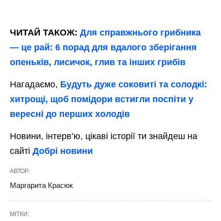
воно може згодом запліснявіти. Під час
сушіння час від часу перемішуйте насіння.
Крок 4. Упаковка та