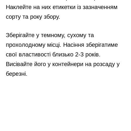
зібрати
Крок 3. Сушіння
Після закінчення ферментації витягніть
насіння з банки. Промийте його під
холодною водою, відокремлюючи руками
залишки м’якоті. Слідкуйте за тим, щоб
насіння не злиплося.
Викладіть насіння на таці, тарілці чи
пергаментному папері, але тільки не
використовуйте паперові серветки і газети
(оскільки насіння прилипне), та просушіть
на відкритому повітрі або підвіконні.