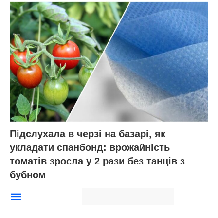
ЧИТАЙ ТАКОЖ:
Для справжнього грибника
— це рай: 6 порад для вдалого зберігання
опеньків, лисичок, глив та інших грибів
Нагадаємо,
Будуть дуже соковиті та солодкі:
хитрощі, щоб помідори встигли поспіти у
вересні до перших холодів
Новини, інтерв’ю, цікаві історії ти знайдеш на
сайті
Добрі новини