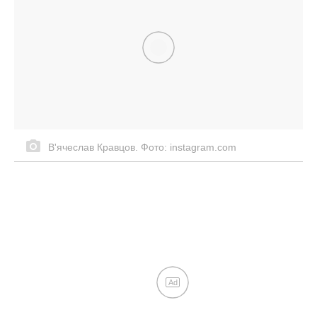
2 склянки під дерево – і збираю по 100
кг вишні та сливи: врожай роздаю
сусідам, родичам і навіть “недругам”