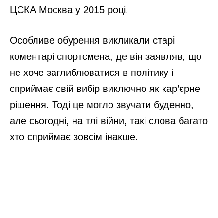
томатів зросла у 2 рази без танців з
бубном