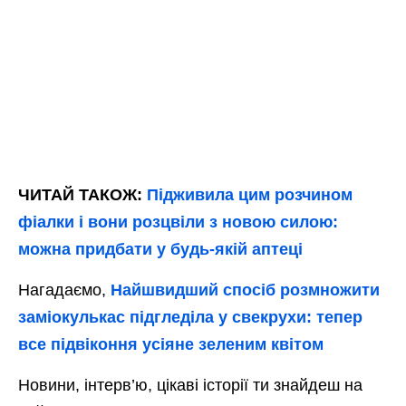
ЧИТАЙ ТАКОЖ:
Підживила цим розчином
фіалки і вони розцвіли з новою силою:
можна придбати у будь-якій аптеці
Нагадаємо,
Найшвидший спосіб розмножити
заміокулькас підгледіла у свекрухи: тепер
все підвіконня усіяне зеленим квітом
Новини, інтерв’ю, цікаві історії ти знайдеш на