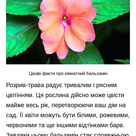
Цікаві факти про кімнатний бальзамін
Розрив-трава радує тривалим і рясним
цвітінням. Ця рослина дійсно може цвісти
майже весь рік, перетворюючи ваш дім на
сад. Її квіти можуть бути білими, рожевими,
червоними та ще іншими відтінками барв.
Завдяки цьому бальзамін стає справжньою