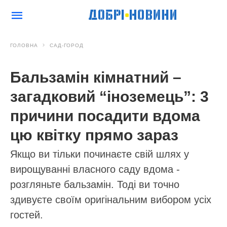
ГОЛОВНА
САД-ГОРОД
Бальзамін кімнатний –
загадковий “іноземець”: 3
причини посадити вдома
цю квітку прямо зараз
Якщо ви тільки починаєте свій шлях у
вирощуванні власного саду вдома -
розгляньте бальзамін. Тоді ви точно
здивуєте своїм оригінальним вибором усіх
гостей.