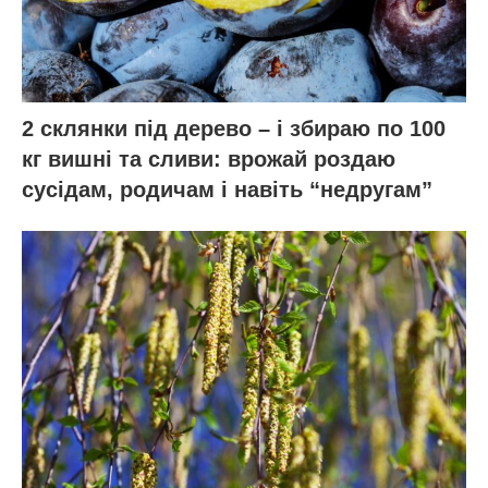
2 склянки під дерево – і збираю по 100
кг вишні та сливи: врожай роздаю
сусідам, родичам і навіть “недругам”